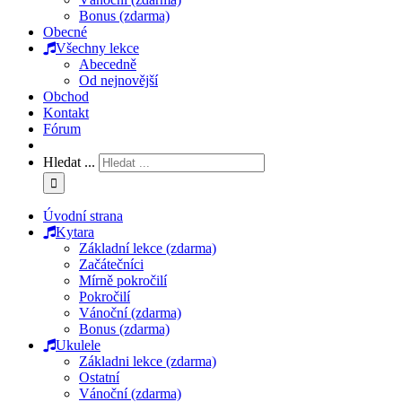
Bonus (zdarma)
Obecné
Všechny lekce
Abecedně
Od nejnovější
Obchod
Kontakt
Fórum
Hledat ...
Úvodní strana
Kytara
Základní lekce (zdarma)
Začátečníci
Mírně pokročilí
Pokročilí
Vánoční (zdarma)
Bonus (zdarma)
Ukulele
Základni lekce (zdarma)
Ostatní
Vánoční (zdarma)