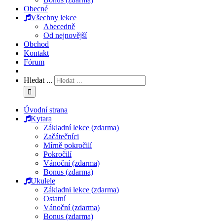
Obecné
Všechny lekce
Abecedně
Od nejnovější
Obchod
Kontakt
Fórum
Hledat ...
Úvodní strana
Kytara
Základní lekce (zdarma)
Začátečníci
Mírně pokročilí
Pokročilí
Vánoční (zdarma)
Bonus (zdarma)
Ukulele
Základni lekce (zdarma)
Ostatní
Vánoční (zdarma)
Bonus (zdarma)