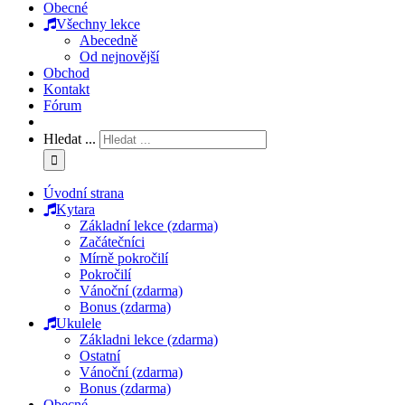
Obecné
Všechny lekce
Abecedně
Od nejnovější
Obchod
Kontakt
Fórum
Hledat ...
Úvodní strana
Kytara
Základní lekce (zdarma)
Začátečníci
Mírně pokročilí
Pokročilí
Vánoční (zdarma)
Bonus (zdarma)
Ukulele
Základni lekce (zdarma)
Ostatní
Vánoční (zdarma)
Bonus (zdarma)
Obecné