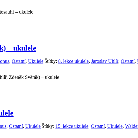
osauři) – ukulele
k) – ukulele
onus
,
Ostatní
,
Ukulele
|
Štítky:
8. lekce ukulele
,
Jaroslav Uhlíř
,
Ostatní
,
hlíř, Zdeněk Svěrák) – ukulele
ulele
nus
,
Ostatní
,
Ukulele
|
Štítky:
15. lekce ukulele
,
Ostatní
,
Ukulele
,
Walde