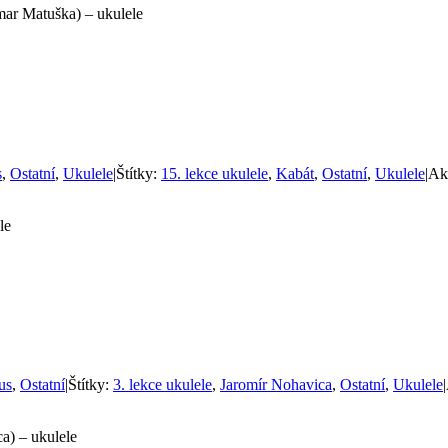
mar Matuška) – ukulele
s
,
Ostatní
,
Ukulele
|
Štítky:
15. lekce ukulele
,
Kabát
,
Ostatní
,
Ukulele
|
Ak
le
us
,
Ostatní
|
Štítky:
3. lekce ukulele
,
Jaromír Nohavica
,
Ostatní
,
Ukulele
|
a) – ukulele