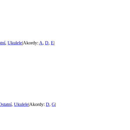
tní
,
Ukulele
|
Akordy:
A
,
D
,
E
|
Ostatní
,
Ukulele
|
Akordy:
D
,
G
|