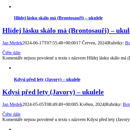
Hlídej lásku skálo má (Brontosauři) – ukulele
Hlídej lásku skálo má (Brontosauři) – ukul
Jan Medek
2024-06-17T07:55:48+00:00
17 Červen, 2024
|
Rubriky:
Bo
Čtěte dále
Komentáře nejsou povolené
u textu s názvem Hlídej lásku skálo má (
Kdysi před lety (Javory) – ukulele
Kdysi před lety (Javory) – ukulele
Jan Medek
2024-05-05T08:49:49+00:00
5 Květen, 2024
|
Rubriky:
Bon
Čtěte dále
Komentáře nejsou povolené
u textu s názvem Kdysi před lety (Javory