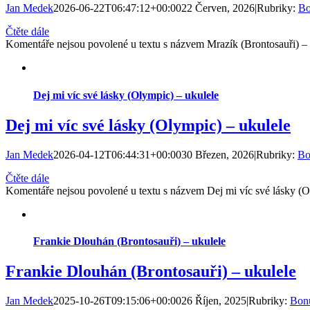
Jan Medek
2026-06-22T06:47:12+00:00
22 Červen, 2026
|
Rubriky:
Bo
Čtěte dále
Komentáře nejsou povolené
u textu s názvem Mrazík (Brontosauři) – 
Dej mi víc své lásky (Olympic) – ukulele
Dej mi víc své lásky (Olympic) – ukulele
Jan Medek
2026-04-12T06:44:31+00:00
30 Březen, 2026
|
Rubriky:
Bo
Čtěte dále
Komentáře nejsou povolené
u textu s názvem Dej mi víc své lásky (O
Frankie Dlouhán (Brontosauři) – ukulele
Frankie Dlouhán (Brontosauři) – ukulele
Jan Medek
2025-10-26T09:15:06+00:00
26 Říjen, 2025
|
Rubriky:
Bon