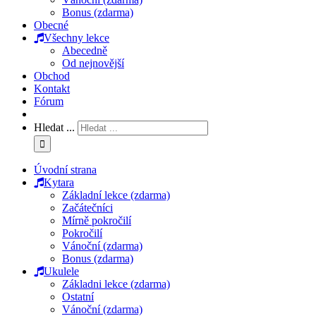
Bonus (zdarma)
Obecné
Všechny lekce
Abecedně
Od nejnovější
Obchod
Kontakt
Fórum
Hledat ...
Úvodní strana
Kytara
Základní lekce (zdarma)
Začátečníci
Mírně pokročilí
Pokročilí
Vánoční (zdarma)
Bonus (zdarma)
Ukulele
Základni lekce (zdarma)
Ostatní
Vánoční (zdarma)