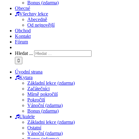
Bonus (zdarma)
Obecné
Všechny lekce
Abecedně
Od nejnovější
Obchod
Kontakt
Fórum
Hledat ...
Úvodní strana
Kytara
Základní lekce (zdarma)
Začátečníci
Mírně pokročilí
Pokročilí
Vánoční (zdarma)
Bonus (zdarma)
Ukulele
Základni lekce (zdarma)
Ostatní
Vánoční (zdarma)
Bonus (zdarma)