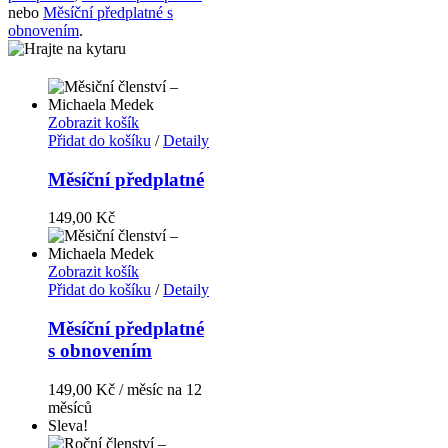
nebo
Měsíční předplatné s
obnovením
.
Zobrazit košík
Přidat do košíku
/
Detaily
Měsíční předplatné
149,00
Kč
Zobrazit košík
Přidat do košíku
/
Detaily
Měsíční předplatné
s obnovením
149,00
Kč
/ měsíc na 12
měsíců
Sleva!