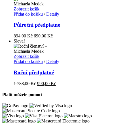
Zobrazit košík
Přidat do košíku
/
Detaily
Půlroční předplatné
894,00
Kč
690,00
Kč
Sleva!
Zobrazit košík
Přidat do košíku
/
Detaily
Roční předplatné
1 788,00
Kč
990,00
Kč
Platit můžete pomocí