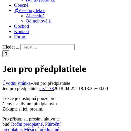
Obecné
Všechny lekce
Abecedně
Od nejnovější
Obchod
Kontakt
Fórum
Hledat ...
Jen pro předplatitele
Úvodní stránka
»
Jen pro předplatitele
Jen pro předplatitele
crs1138
2018-04-25T18:13:35+00:00
Lekce je dostupná pouze pro
členy s aktivním předplatným.
Zakupte si jej, prosím.
Pro přístup si, prosím, aktivujte
buď
Roční předplatné
,
Půlroční
předplatné
,
Měsíční předplatné