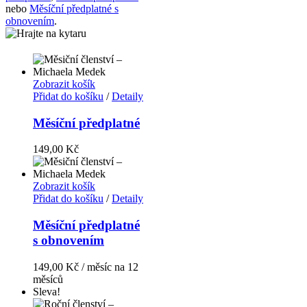
nebo
Měsíční předplatné s
obnovením
.
Zobrazit košík
Přidat do košíku
/
Detaily
Měsíční předplatné
149,00
Kč
Zobrazit košík
Přidat do košíku
/
Detaily
Měsíční předplatné
s obnovením
149,00
Kč
/ měsíc na 12
měsíců
Sleva!