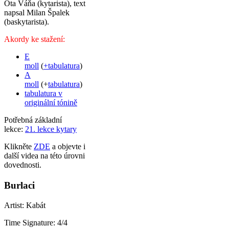
Ota Váňa (kytarista), text
napsal Milan Špalek
(baskytarista).
Akordy ke stažení:
E
moll
(
+tabulatura
)
A
moll
(+
tabulatura
)
tabulatura v
originální tónině
Potřebná základní
lekce:
21. lekce kytary
Klikněte
ZDE
a objevte i
další videa na této úrovni
dovednosti.
Burlaci
Artist: Kabát
Time Signature: 4/4