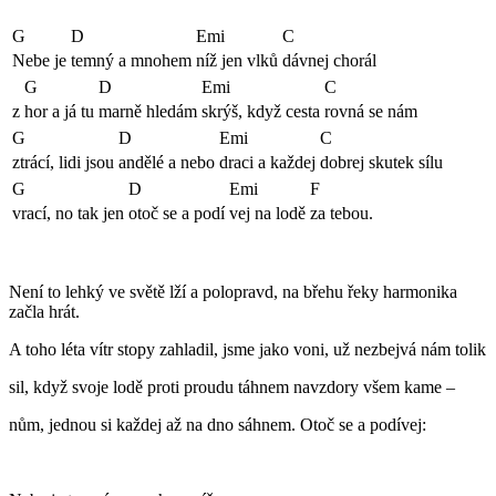
G
D
Emi
C
Nebe je
temný a mnohem
níž jen vlků
dávnej chorál
G
D
Emi
C
z
hor a já tu
marně hledám
skrýš, když cesta
rovná se nám
G
D
Emi
C
ztrácí, lidi jsou
andělé a nebo
draci a každej
dobrej skutek sílu
G
D
Emi
F
vrací, no tak jen
otoč se a podí
vej na lodě
za tebou.
Není to lehký ve světě lží a polopravd, na břehu řeky harmonika
začla hrát.
A toho léta vítr stopy zahladil, jsme jako voni, už nezbejvá nám tolik
sil, když svoje lodě proti proudu táhnem navzdory všem kame –
nům, jednou si každej až na dno sáhnem. Otoč se a podívej: