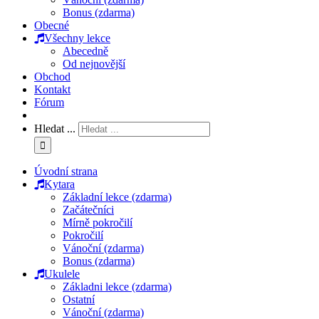
Bonus (zdarma)
Obecné
Všechny lekce
Abecedně
Od nejnovější
Obchod
Kontakt
Fórum
Hledat ...
Úvodní strana
Kytara
Základní lekce (zdarma)
Začátečníci
Mírně pokročilí
Pokročilí
Vánoční (zdarma)
Bonus (zdarma)
Ukulele
Základni lekce (zdarma)
Ostatní
Vánoční (zdarma)