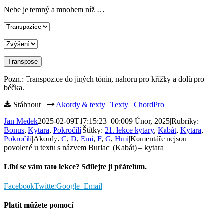
Nebe je temný a mnohem níž …
Pozn.: Transpozice do jiných tónin, nahoru pro křížky a dolů pro
béčka.
Stáhnout
Akordy & texty
|
Texty
|
ChordPro
Jan Medek
2025-02-09T17:15:23+00:00
9 Únor, 2025
|
Rubriky:
Bonus
,
Kytara
,
Pokročilí
|
Štítky:
21. lekce kytary
,
Kabát
,
Kytara
,
Pokročilí
|
Akordy:
C
,
D
,
Emi
,
F
,
G
,
Hmi
|
Komentáře nejsou
povolené
u textu s názvem Burlaci (Kabát) – kytara
Líbí se vám tato lekce? Sdílejte ji přátelům.
Facebook
Twitter
Google+
Email
Platit můžete pomocí