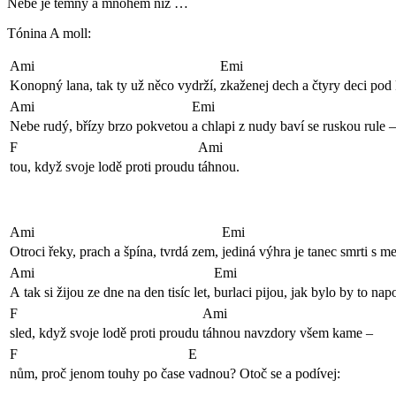
Nebe je temný a mnohem níž …
Tónina A moll:
Ami
Emi
Konopný lana, tak ty už něco vydrží,
zkaženej dech a čtyry deci pod 
Ami
Emi
Nebe rudý, břízy brzo pokvetou
a chlapi z nudy baví se ruskou rule –
F
Ami
tou, když svoje lodě proti proudu
táhnou.
Ami
Emi
Otroci řeky, prach a špína, tvrdá zem,
jediná výhra je tanec smrti s 
Ami
Emi
A tak si žijou ze dne na den tisíc let,
burlaci pijou, jak bylo by to nap
F
Ami
sled, když svoje lodě proti proudu
táhnou navzdory všem kame –
F
E
nům, proč jenom touhy po čase
vadnou? Otoč se a podívej: