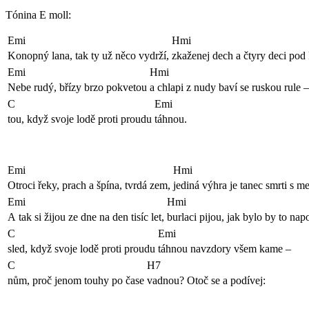
Tónina E moll:
Emi
Hmi
Konopný lana, tak ty už něco vydrží,
zkaženej dech a čtyry deci pod 
Emi
Hmi
Nebe rudý, břízy brzo pokvetou
a chlapi z nudy baví se ruskou rule –
C
Emi
tou, když svoje lodě proti proudu
táhnou.
Emi
Hmi
Otroci řeky, prach a špína, tvrdá zem,
jediná výhra je tanec smrti s 
Emi
Hmi
A tak si žijou ze dne na den tisíc let,
burlaci pijou, jak bylo by to nap
C
Emi
sled, když svoje lodě proti proudu
táhnou navzdory všem kame –
C
H7
nům, proč jenom touhy po čase
vadnou? Otoč se a podívej: