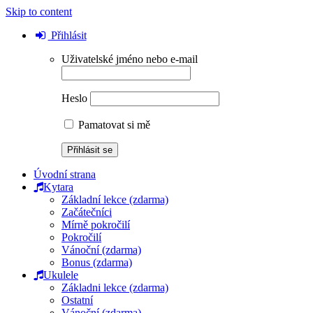
Skip to content
Přihlásit
Uživatelské jméno nebo e-mail
Heslo
Pamatovat si mě
Úvodní strana
Kytara
Základní lekce (zdarma)
Začátečníci
Mírně pokročilí
Pokročilí
Vánoční (zdarma)
Bonus (zdarma)
Ukulele
Základni lekce (zdarma)
Ostatní
Vánoční (zdarma)