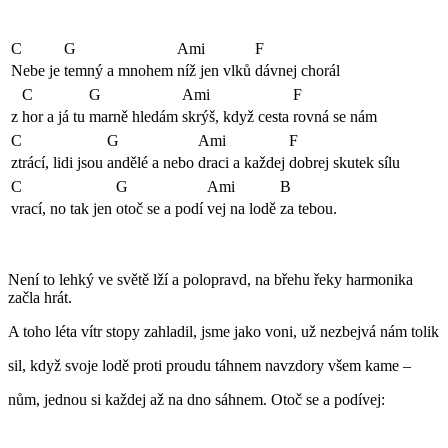
C
G
Ami
F
Nebe je
temný a mnohem
níž jen vlků
dávnej chorál
C
G
Ami
F
z
hor a já tu
marně hledám
skrýš, když cesta
rovná se nám
C
G
Ami
F
ztrácí, lidi jsou
andělé a nebo
draci a každej
dobrej skutek sílu
C
G
Ami
B
vrací, no tak jen
otoč se a podí
vej na lodě
za tebou.
Není to lehký ve světě lží a polopravd, na břehu řeky harmonika
začla hrát.
A toho léta vítr stopy zahladil, jsme jako voni, už nezbejvá nám tolik
sil, když svoje lodě proti proudu táhnem navzdory všem kame –
nům, jednou si každej až na dno sáhnem. Otoč se a podívej: