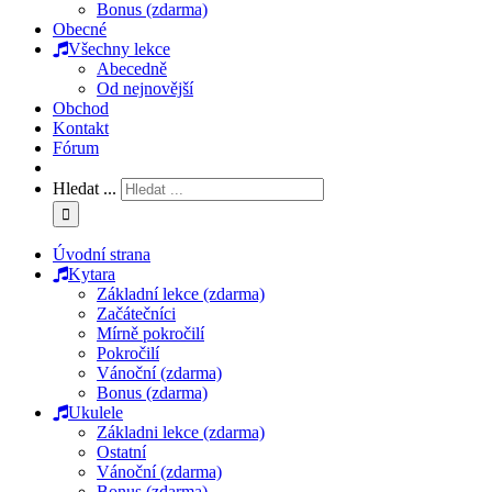
Bonus (zdarma)
Obecné
Všechny lekce
Abecedně
Od nejnovější
Obchod
Kontakt
Fórum
Hledat ...
Úvodní strana
Kytara
Základní lekce (zdarma)
Začátečníci
Mírně pokročilí
Pokročilí
Vánoční (zdarma)
Bonus (zdarma)
Ukulele
Základni lekce (zdarma)
Ostatní
Vánoční (zdarma)
Bonus (zdarma)