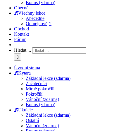
Bonus (zdarma)
Obecné
Všechny lekce
Abecedně
Od nejnovější
Obchod
Kontakt
Fórum
Hledat ...
Úvodní strana
Kytara
Základní lekce (zdarma)
Začátečníci
Mírně pokročilí
Pokročilí
Vánoční (zdarma)
Bonus (zdarma)
Ukulele
Základni lekce (zdarma)
Ostatní
Vánoční (zdarma)
Bonus (zdarma)