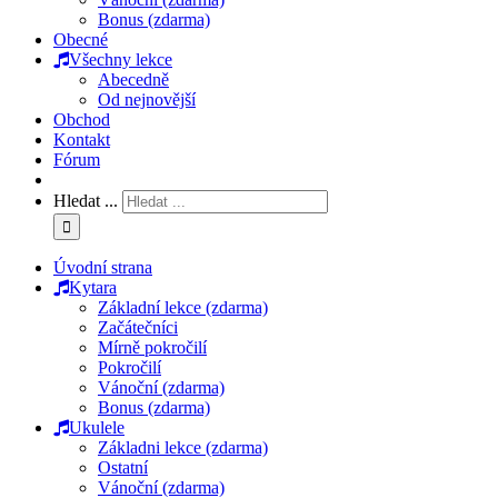
Bonus (zdarma)
Obecné
Všechny lekce
Abecedně
Od nejnovější
Obchod
Kontakt
Fórum
Hledat ...
Úvodní strana
Kytara
Základní lekce (zdarma)
Začátečníci
Mírně pokročilí
Pokročilí
Vánoční (zdarma)
Bonus (zdarma)
Ukulele
Základni lekce (zdarma)
Ostatní
Vánoční (zdarma)