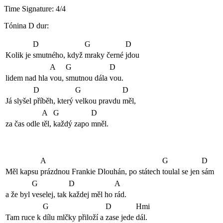
Time Signature: 4/4
Tónina D dur:
D
G
D
Kolik je
smutného, když
mraky černé
jdou
A
G
D
lidem nad hla
vou,
smutnou dála
vou.
D
G
D
Já slyšel
příběh, který
velkou pravdu
měl,
A
G
D
za čas odle
těl,
každý zapo
mněl.
A
G
D
Měl kapsu
prázdnou Frankie Dlouhán, po státech
toulal se jen
sám
G
D
A
a že byl
veselej, tak
každej měl ho
rád.
G
D
Hmi
Tam ruce k
dílu mlčky přiloží a
zase jede
dál.