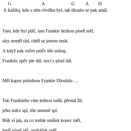
G
A
G
A
D
A
každej, kdo s ním
chvilku byl, tak
dlouho
se pak
smál.
Tam, kde byl pláč, tam Frankie hezkou píseň měl,
slzy neměl rád, chtěl se jenom smát.
A když pak večer ranče tiše usínaj,
Frankův zpěv jde dál, nocí s písní dál.
Měl kapsu prázdnou Frankie Dlouhán …
Tak Frankieho vám jednou našli, přestal žít,
jeho srdce spí, tiše smutně spí.
Bůh ví jak, za co tenhle smíšek konec měl,
farář píseň pěl, umíráček zněl.