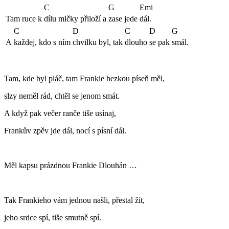
C
G
Emi
Tam ruce k
dílu mlčky přiloží a
zase jede
dál.
C
D
C
D
G
A
každej, kdo s ním
chvilku byl, tak
dlouho
se pak
smál.
Tam, kde byl pláč, tam Frankie hezkou píseň měl,
slzy neměl rád, chtěl se jenom smát.
A když pak večer ranče tiše usínaj,
Frankův zpěv jde dál, nocí s písní dál.
Měl kapsu prázdnou Frankie Dlouhán …
Tak Frankieho vám jednou našli, přestal žít,
jeho srdce spí, tiše smutně spí.