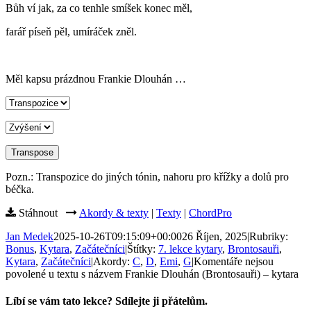
Bůh ví jak, za co tenhle smíšek konec měl,
farář píseň pěl, umíráček zněl.
Měl kapsu prázdnou Frankie Dlouhán …
Pozn.: Transpozice do jiných tónin, nahoru pro křížky a dolů pro
béčka.
Stáhnout
Akordy & texty
|
Texty
|
ChordPro
Jan Medek
2025-10-26T09:15:09+00:00
26 Říjen, 2025
|
Rubriky:
Bonus
,
Kytara
,
Začátečníci
|
Štítky:
7. lekce kytary
,
Brontosauři
,
Kytara
,
Začátečníci
|
Akordy:
C
,
D
,
Emi
,
G
|
Komentáře nejsou
povolené
u textu s názvem Frankie Dlouhán (Brontosauři) – kytara
Líbí se vám tato lekce? Sdílejte ji přátelům.