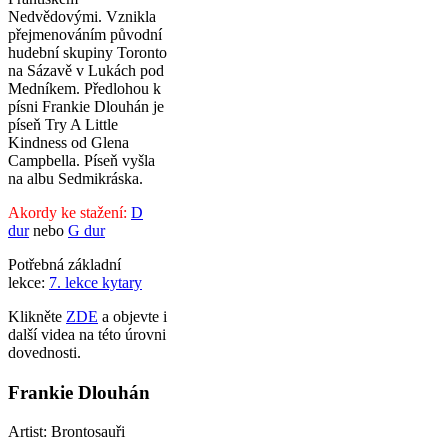
Nedvědovými. Vznikla
přejmenováním původní
hudební skupiny Toronto
na Sázavě v Lukách pod
Medníkem. Předlohou k
písni Frankie Dlouhán je
píseň Try A Little
Kindness od Glena
Campbella. Píseň vyšla
na albu Sedmikráska.
Akordy ke stažení:
D
dur
nebo
G dur
Potřebná základní
lekce:
7. lekce kytary
Klikněte
ZDE
a objevte i
další videa na této úrovni
dovednosti.
Frankie Dlouhán
Artist: Brontosauři