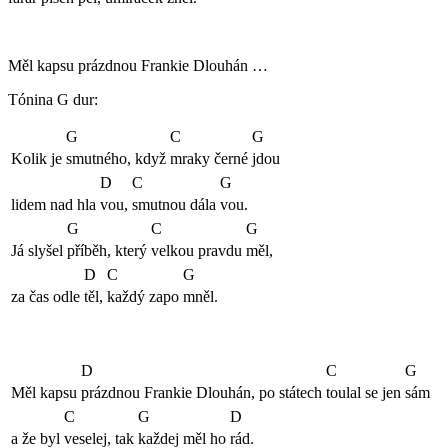
Měl kapsu prázdnou Frankie Dlouhán …
Tónina G dur:
G
C
G
Kolik je
smutného, když
mraky černé
jdou
D
C
G
lidem nad hla
vou,
smutnou dála
vou.
G
C
G
Já slyšel
příběh, který
velkou pravdu
měl,
D
C
G
za čas odle
těl,
každý zapo
mněl.
D
C
G
Měl kapsu
prázdnou Frankie Dlouhán, po státech
toulal se jen
sám
C
G
D
a že byl
veselej, tak
každej měl ho
rád.