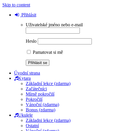
Skip to content
Přihlásit
Uživatelské jméno nebo e-mail
Heslo
Pamatovat si mě
Úvodní strana
Kytara
Základní lekce (zdarma)
Začátečníci
Mírně pokročilí
Pokročilí
Vánoční (zdarma)
Bonus (zdarma)
Ukulele
Základni lekce (zdarma)
Ostatní
Vánoční (zdarma)