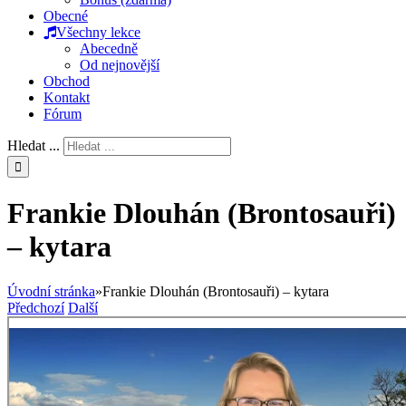
Obecné
Všechny lekce
Abecedně
Od nejnovější
Obchod
Kontakt
Fórum
Hledat ...
Frankie Dlouhán (Brontosauři)
– kytara
Úvodní stránka
»
Frankie Dlouhán (Brontosauři) – kytara
Předchozí
Další