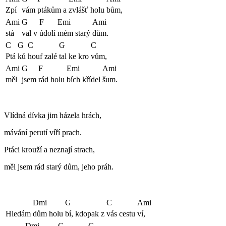
Zpí
vám
ptákům a
zvlášť holu
bům,
Ami
G
F
Emi
Ami
stá
val v
údolí
mém starý
dům.
C
G
C
G
C
Ptá
ků
houf zalé
tal ke kro
vům,
Ami
G
F
Emi
Ami
měl
jsem
rád holu
bích křídel
šum.
Vlídná dívka jim házela hrách,
mávání perutí víří prach.
Ptáci krouží a neznají strach,
měl jsem rád starý dům, jeho práh.
Dmi
G
C
Ami
Hledám
dům holu
bí, kdopak z
vás cestu
ví,
Dmi
G
C