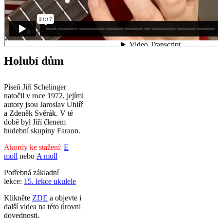
Holubí dům
Píseň Jiří Schelinger
natočil v roce 1972, jejími
autory jsou Jaroslav Uhlíř
a Zdeněk Svěrák. V té
době byl Jiří členem
hudební skupiny Faraon.
Akordy ke stažení:
E
moll
nebo
A moll
Potřebná základní
lekce:
15. lekce ukulele
Klikněte
ZDE
a objevte i
další videa na této úrovni
dovednosti.