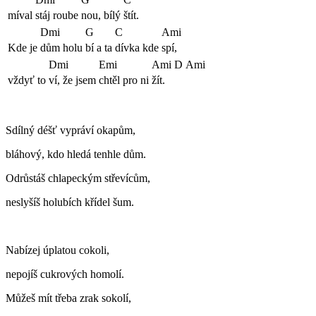
míval
stáj roube
nou, bílý
štít.
Dmi
G
C
Ami
Kde je
dům holu
bí a ta
dívka kde
spí,
Dmi
Emi
Ami
D
Ami
vždyť to
ví, že jsem
chtěl pro ni
žít.
Sdílný déšť vypráví okapům,
bláhový, kdo hledá tenhle dům.
Odrůstáš chlapeckým střevícům,
neslyšíš holubích křídel šum.
Nabízej úplatou cokoli,
nepojíš cukrových homolí.
Můžeš mít třeba zrak sokolí,