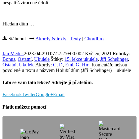
nespatříš ztracené údolí.
Hledám dům …
Stáhnout
Akordy & texty
|
Texty
|
ChordPro
Jan Medek
2023-04-29T07:57:25+00:00
2 Květen, 2021
|
Rubriky:
Bonus
,
Ostatní
,
Ukulele
|
Štítky:
15. lekce ukulele
,
Jiří Schelinger
,
Ostatní
,
Ukulele
|
Akordy:
C
,
D
,
Emi
,
G
,
Hmi
|
Komentáře nejsou
povolené
u textu s názvem Holubí dům (Jiří Schelinger) – ukulele
Líbí se vám tato lekce? Sdílejte ji přátelům.
Facebook
Twitter
Google+
Email
Platit můžete pomocí