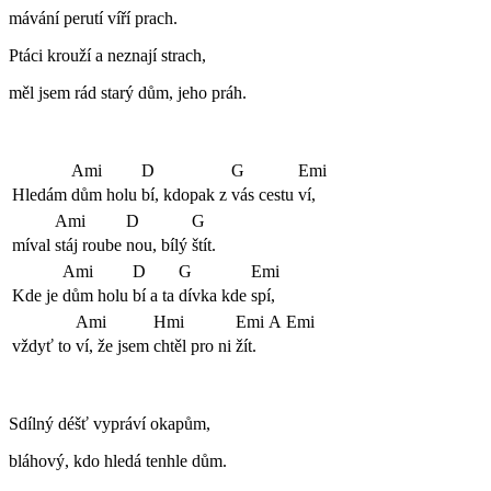
mávání perutí víří prach.
Ptáci krouží a neznají strach,
měl jsem rád starý dům, jeho práh.
Ami
D
G
Emi
Hledám
dům holu
bí, kdopak z
vás cestu
ví,
Ami
D
G
míval
stáj roube
nou, bílý
štít.
Ami
D
G
Emi
Kde je
dům holu
bí a ta
dívka kde
spí,
Ami
Hmi
Emi
A
Emi
vždyť to
ví, že jsem
chtěl pro ni
žít.
Sdílný déšť vypráví okapům,
bláhový, kdo hledá tenhle dům.