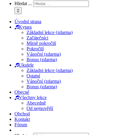
Hledat ...
Úvodní strana
Kytara
Základní lekce (zdarma)
Začátečníci
Mírně pokročilí
Pokročilí
Vánoční (zdarma)
Bonus (zdarma)
Ukulele
Základni lekce (zdarma)
Ostatní
Vánoční (zdarma)
Bonus (zdarma)
Obecné
Všechny lekce
Abecedně
Od nejnovější
Obchod
Kontakt
Fórum