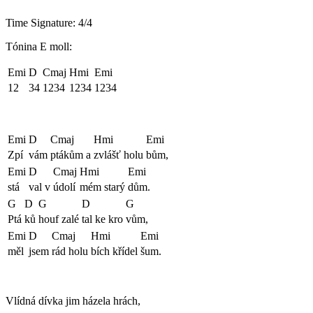
Time Signature: 4/4
Tónina E moll:
Emi
D
Cmaj
Hmi
Emi
12
34
1234
1234
1234
Emi
D
Cmaj
Hmi
Emi
Zpí
vám
ptákům a
zvlášť holu
bům,
Emi
D
Cmaj
Hmi
Emi
stá
val v
údolí
mém starý
dům.
G
D
G
D
G
Ptá
ků
houf zalé
tal ke kro
vům,
Emi
D
Cmaj
Hmi
Emi
měl
jsem
rád holu
bích křídel
šum.
Vlídná dívka jim házela hrách,