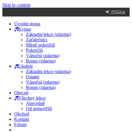
Skip to content
Přihlásit
Úvodní strana
Kytara
Základní lekce (zdarma)
Začátečníci
Mírně pokročilí
Pokročilí
Vánoční (zdarma)
Bonus (zdarma)
Ukulele
Základni lekce (zdarma)
Ostatní
Vánoční (zdarma)
Bonus (zdarma)
Obecné
Všechny lekce
Abecedně
Od nejnovější
Obchod
Kontakt
Fórum