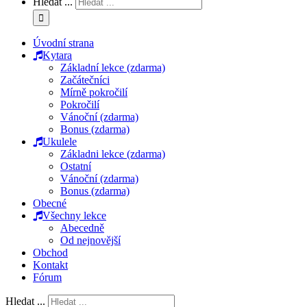
Hledat ...
Úvodní strana
Kytara
Základní lekce (zdarma)
Začátečníci
Mírně pokročilí
Pokročilí
Vánoční (zdarma)
Bonus (zdarma)
Ukulele
Základni lekce (zdarma)
Ostatní
Vánoční (zdarma)
Bonus (zdarma)
Obecné
Všechny lekce
Abecedně
Od nejnovější
Obchod
Kontakt
Fórum
Hledat ...