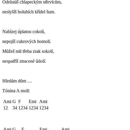
Odrůstáš chlapeckým střevícům,
neslyšíš holubích křídel šum.
Nabízej úplatou cokoli,
nepojíš cukrových homolí.
Můžeš mít třeba zrak sokolí,
nespatříš ztracené údolí.
Hledám dům …
Tónina A moll:
Ami
G
F
Emi
Ami
12
34
1234
1234
1234
Ami
G
F
Emi
Ami