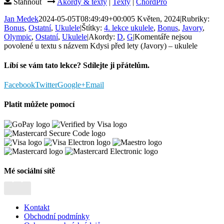
Stáhnout
Akordy & texty
|
Texty
|
ChordPro
Jan Medek
2024-05-05T08:49:49+00:00
5 Květen, 2024
|
Rubriky:
Bonus
,
Ostatní
,
Ukulele
|
Štítky:
4. lekce ukulele
,
Bonus
,
Javory
,
Olympic
,
Ostatní
,
Ukulele
|
Akordy:
D
,
G
|
Komentáře nejsou
povolené
u textu s názvem Kdysi před lety (Javory) – ukulele
Líbí se vám tato lekce? Sdílejte ji přátelům.
Facebook
Twitter
Google+
Email
Platit můžete pomocí
Mé sociální sítě
Kontakt
Obchodní podmínky