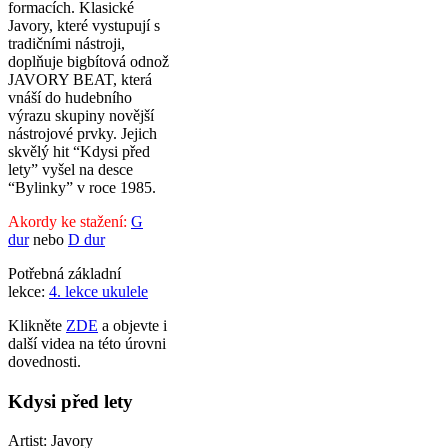
formacích. Klasické
Javory, které vystupují s
tradičními nástroji,
doplňuje bigbítová odnož
JAVORY BEAT, která
vnáší do hudebního
výrazu skupiny novější
nástrojové prvky. Jejich
skvělý hit “Kdysi před
lety” vyšel na desce
“Bylinky” v roce 1985.
Akordy ke stažení:
G
dur
nebo
D dur
Potřebná základní
lekce:
4. lekce ukulele
Klikněte
ZDE
a objevte i
další videa na této úrovni
dovednosti.
Kdysi před lety
Artist: Javory