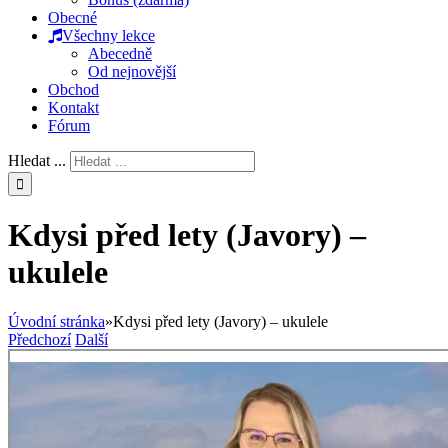
Obecné
Všechny lekce
Abecedně
Od nejnovější
Obchod
Kontakt
Fórum
Hledat ...
Kdysi před lety (Javory) –
ukulele
Úvodní stránka
»
Kdysi před lety (Javory) – ukulele
Předchozí
Další