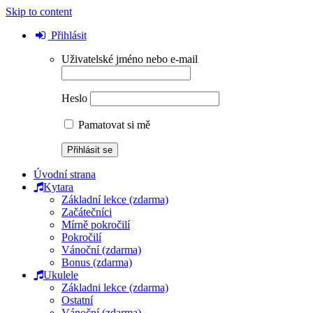
Skip to content
Přihlásit
Uživatelské jméno nebo e-mail
Heslo
Pamatovat si mě
Úvodní strana
Kytara
Základní lekce (zdarma)
Začátečníci
Mírně pokročilí
Pokročilí
Vánoční (zdarma)
Bonus (zdarma)
Ukulele
Základni lekce (zdarma)
Ostatní
Vánoční (zdarma)