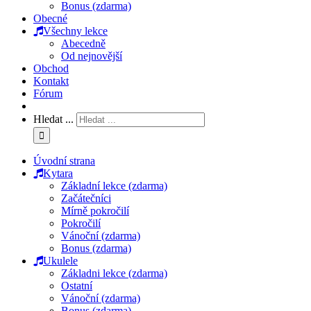
Bonus (zdarma)
Obecné
Všechny lekce
Abecedně
Od nejnovější
Obchod
Kontakt
Fórum
Hledat ...
Úvodní strana
Kytara
Základní lekce (zdarma)
Začátečníci
Mírně pokročilí
Pokročilí
Vánoční (zdarma)
Bonus (zdarma)
Ukulele
Základni lekce (zdarma)
Ostatní
Vánoční (zdarma)
Bonus (zdarma)