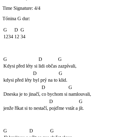
Time Signature: 4/4
Tónina G dur:
G
D
G
1234
12
34
G
D
G
Kdysi před léty si
lidi občas
zazpívali,
D
G
kdysi před léty
byl prý na to
klid.
D
G
Dneska je to jinačí,
co bychom si
namlouvali,
D
G
jenže říkat si to nestačí,
pojďme vstát a
jít.
G
D
G