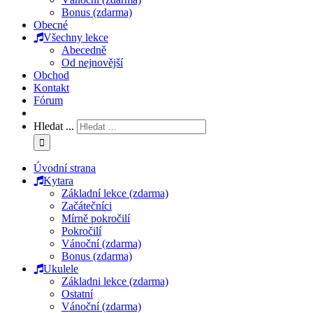
Bonus (zdarma)
Obecné
Všechny lekce
Abecedně
Od nejnovější
Obchod
Kontakt
Fórum
Hledat ...
Úvodní strana
Kytara
Základní lekce (zdarma)
Začátečníci
Mírně pokročilí
Pokročilí
Vánoční (zdarma)
Bonus (zdarma)
Ukulele
Základni lekce (zdarma)
Ostatní
Vánoční (zdarma)