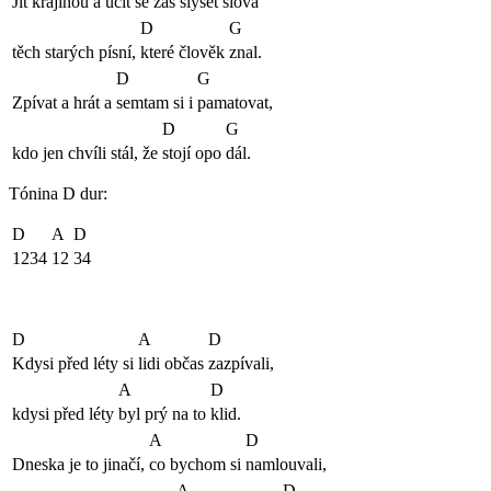
Jít krajinou a
učit se zas
slyšet slova
D
G
těch starých písní,
které člověk
znal.
D
G
Zpívat a hrát a
semtam si i
pamatovat,
D
G
kdo jen chvíli stál, že
stojí opo
dál.
Tónina D dur:
D
A
D
1234
12
34
D
A
D
Kdysi před léty si
lidi občas
zazpívali,
A
D
kdysi před léty
byl prý na to
klid.
A
D
Dneska je to jinačí,
co bychom si
namlouvali,
A
D