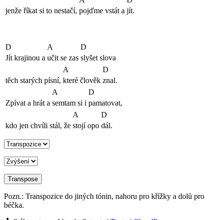
jenže říkat si to nestačí,
pojďme vstát a
jít.
D
A
D
Jít krajinou a
učit se zas
slyšet slova
A
D
těch starých písní,
které člověk
znal.
A
D
Zpívat a hrát a
semtam si i
pamatovat,
A
D
kdo jen chvíli stál, že
stojí opo
dál.
Pozn.: Transpozice do jiných tónin, nahoru pro křížky a dolů pro
béčka.