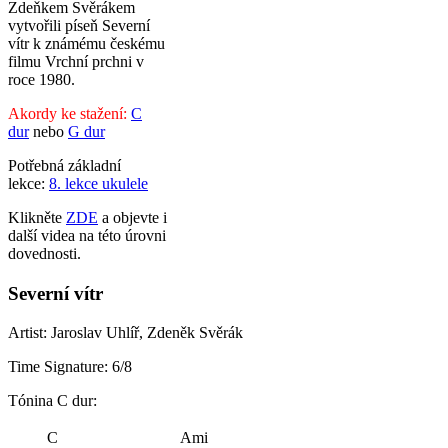
Zdeňkem Svěrákem
vytvořili píseň Severní
vítr k známému českému
filmu Vrchní prchni v
roce 1980.
Akordy ke stažení:
C
dur
nebo
G dur
Potřebná základní
lekce:
8. lekce ukulele
Klikněte
ZDE
a objevte i
další videa na této úrovni
dovednosti.
Severní vítr
Artist: Jaroslav Uhlíř, Zdeněk Svěrák
Time Signature: 6/8
Tónina C dur:
C
Ami