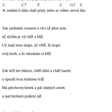
C
C7
F
C
G7
C
K nohám ti
dám zlaté
pruty nebo se
vůbec
nevrá
tím.
Tak zarůstám vousem a vlci už jdou sem,
už slyším je výt blíž a blíž.
Už mají mou stopu, už větří, že kopu
svůj hrob, a že stloukám si kříž.
Zde leží ten blázen, chtěl dům a chtěl bazén
a opustil tvou krásnou tvář.
Má plechovej hrnek a pár zlatejch zrnek
a nad hrobem polární zář.