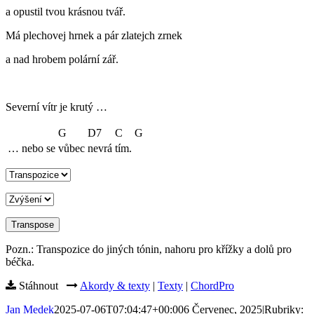
a opustil tvou krásnou tvář.
Má plechovej hrnek a pár zlatejch zrnek
a nad hrobem polární zář.
Severní vítr je krutý …
G
D7
C
G
… nebo se
vůbec
nevrá
tím.
Pozn.: Transpozice do jiných tónin, nahoru pro křížky a dolů pro
béčka.
Stáhnout
Akordy & texty
|
Texty
|
ChordPro
Jan Medek
2025-07-06T07:04:47+00:00
6 Červenec, 2025
|
Rubriky: