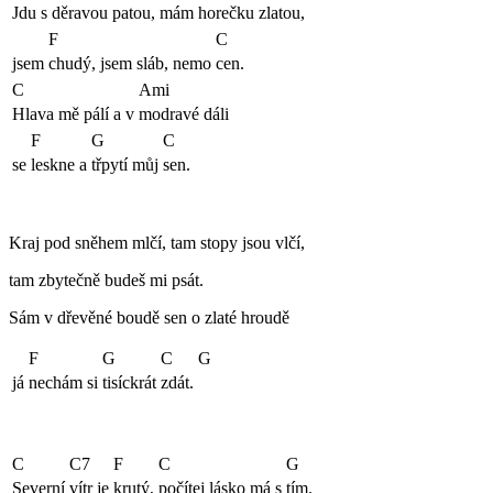
Jdu s
děravou patou, mám
horečku zlatou,
F
C
jsem
chudý, jsem sláb, nemo
cen.
C
Ami
Hlava mě pálí a v
modravé dáli
F
G
C
se
leskne a
třpytí můj
sen.
Kraj pod sněhem mlčí, tam stopy jsou vlčí,
tam zbytečně budeš mi psát.
Sám v dřevěné boudě sen o zlaté hroudě
F
G
C
G
já
nechám si
tisíckrát
zdát.
C
C7
F
C
G
Severní
vítr je
krutý,
počítej lásko má s
tím.