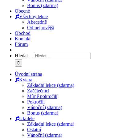
Bonus (zdarma)
Obecné
Všechny lekce
Abecedně
Od nejnovější
Obchod
Kontakt
Fórum
Hledat ...
Úvodní strana
Kytara
Základní lekce (zdarma)
Začátečníci
Mírně pokročilí
Pokročilí
Vánoční (zdarma)
Bonus (zdarma)
Ukulele
Základni lekce (zdarma)
Ostatní
Vánoční (zdarma)