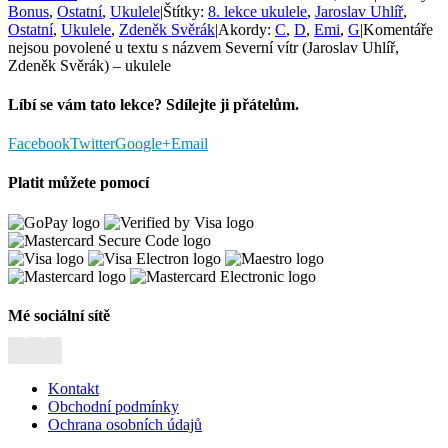
Bonus
,
Ostatní
,
Ukulele
|
Štítky:
8. lekce ukulele
,
Jaroslav Uhlíř
,
Ostatní
,
Ukulele
,
Zdeněk Svěrák
|
Akordy:
C
,
D
,
Emi
,
G
|
Komentáře
nejsou povolené
u textu s názvem Severní vítr (Jaroslav Uhlíř,
Zdeněk Svěrák) – ukulele
Líbí se vám tato lekce? Sdílejte ji přátelům.
Facebook
Twitter
Google+
Email
Platit můžete pomocí
Mé sociální sítě
Kontakt
Obchodní podmínky
Ochrana osobních údajů