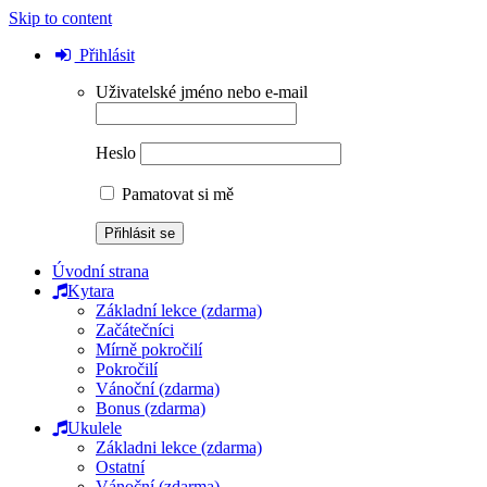
Skip to content
Přihlásit
Uživatelské jméno nebo e-mail
Heslo
Pamatovat si mě
Úvodní strana
Kytara
Základní lekce (zdarma)
Začátečníci
Mírně pokročilí
Pokročilí
Vánoční (zdarma)
Bonus (zdarma)
Ukulele
Základni lekce (zdarma)
Ostatní
Vánoční (zdarma)