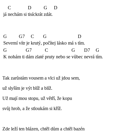
C
D
G
D
já
nechám si
tisíckrát
zdát.
G
G7
C
G
D
Severní
vítr je
krutý,
počítej lásko má s
tím.
G
G7
C
G
D7
G
K nohám ti
dám zlaté
pruty nebo se
vůbec
nevrá
tím.
Tak zarůstám vousem a vlci už jdou sem,
už slyším je výt blíž a blíž.
Už mají mou stopu, už větří, že kopu
svůj hrob, a že stloukám si kříž.
Zde leží ten blázen, chtěl dům a chtěl bazén