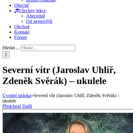
Obecné
Všechny lekce
Abecedně
Od nejnovější
Obchod
Kontakt
Fórum
Hledat ...
Severní vítr (Jaroslav Uhlíř,
Zdeněk Svěrák) – ukulele
Úvodní stránka
»
Severní vítr (Jaroslav Uhlíř, Zdeněk Svěrák) –
ukulele
Předchozí
Další