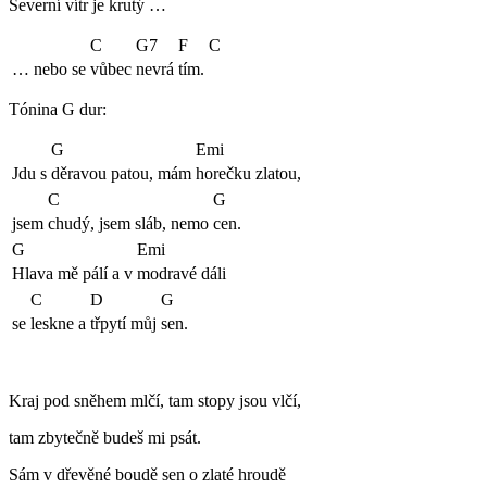
Severní vítr je krutý …
C
G7
F
C
… nebo se
vůbec
nevrá
tím.
Tónina G dur:
G
Emi
Jdu s
děravou patou, mám
horečku zlatou,
C
G
jsem
chudý, jsem sláb, nemo
cen.
G
Emi
Hlava mě pálí a v
modravé dáli
C
D
G
se
leskne a
třpytí můj
sen.
Kraj pod sněhem mlčí, tam stopy jsou vlčí,
tam zbytečně budeš mi psát.
Sám v dřevěné boudě sen o zlaté hroudě