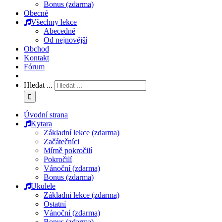
Bonus (zdarma)
Obecné
Všechny lekce
Abecedně
Od nejnovější
Obchod
Kontakt
Fórum
Hledat ...
Úvodní strana
Kytara
Základní lekce (zdarma)
Začátečníci
Mírně pokročilí
Pokročilí
Vánoční (zdarma)
Bonus (zdarma)
Ukulele
Základni lekce (zdarma)
Ostatní
Vánoční (zdarma)
Bonus (zdarma)