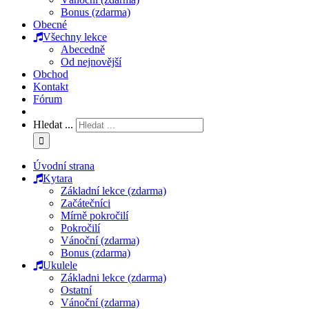
Bonus (zdarma)
Obecné
Všechny lekce
Abecedně
Od nejnovější
Obchod
Kontakt
Fórum
Hledat ...
Úvodní strana
Kytara
Základní lekce (zdarma)
Začátečníci
Mírně pokročilí
Pokročilí
Vánoční (zdarma)
Bonus (zdarma)
Ukulele
Základni lekce (zdarma)
Ostatní
Vánoční (zdarma)