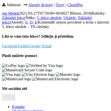
Stáhnout
Akordy & texty
|
Texty
|
ChordPro
Jan Medek
2021-03-27T07:59:00+00:00
27 Březen, 2018
|
Rubriky:
Základní lekce
|
Štítky:
5. lekce ukulele
,
Ukulele
,
Základní
lekce
|
Akordy:
A
,
D
,
E
|
Komentáře nejsou povolené
u textu s názvem
5. lekce ukulele – Tři citrónky
Líbí se vám tato lekce? Sdílejte ji přátelům.
Facebook
Twitter
Google+
Email
Platit můžete pomocí
Mé sociální sítě
Kontakt