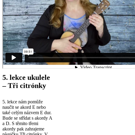
5. lekce ukulele
– Tři citrónky
5. lekce nám pomůže
naučit se akord E nebo
také celým názvem E dur.
Bude se střídat s akordy A
a D. S těmito třemi
akordy pak zahrajeme
písničku Tři citrónky. V