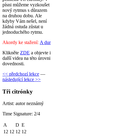
písni můžeme vyzkoušet
nový rytmus s důrazem
na druhou dobu. Ale
kdyby Vám nešel, není
žádná ostuda zůstat u
jednoduchého rytmu.
Akordy ke stažení:
A dur
Klikněte
ZDE
a objevte i
další videa na této úrovni
dovednosti.
<< předchozí lekce
—
následující lekce >>
Tři citrónky
Artist: autor neznámý
Time Signature: 2/4
A
D
E
12 12
12
12