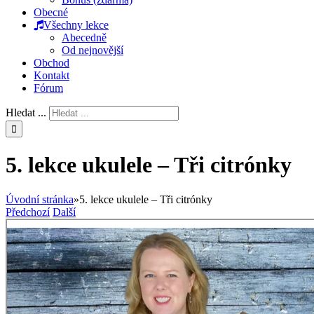
Obecné
Všechny lekce
Abecedně
Od nejnovější
Obchod
Kontakt
Fórum
Hledat ...
5. lekce ukulele – Tři citrónky
Úvodní stránka
»
5. lekce ukulele – Tři citrónky
Předchozí
Další