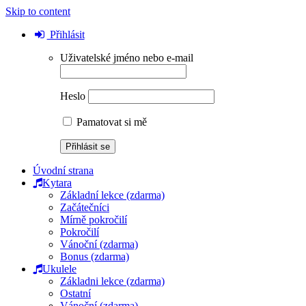
Skip to content
Přihlásit
Uživatelské jméno nebo e-mail
Heslo
Pamatovat si mě
Úvodní strana
Kytara
Základní lekce (zdarma)
Začátečníci
Mírně pokročilí
Pokročilí
Vánoční (zdarma)
Bonus (zdarma)
Ukulele
Základni lekce (zdarma)
Ostatní
Vánoční (zdarma)