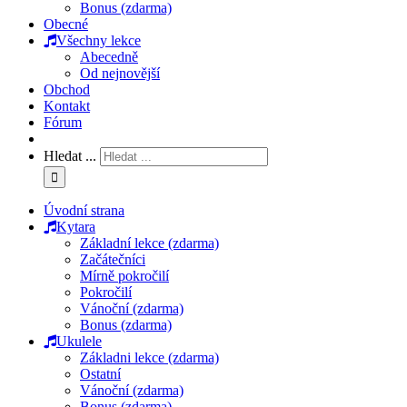
Bonus (zdarma)
Obecné
Všechny lekce
Abecedně
Od nejnovější
Obchod
Kontakt
Fórum
Hledat ...
Úvodní strana
Kytara
Základní lekce (zdarma)
Začátečníci
Mírně pokročilí
Pokročilí
Vánoční (zdarma)
Bonus (zdarma)
Ukulele
Základni lekce (zdarma)
Ostatní
Vánoční (zdarma)
Bonus (zdarma)