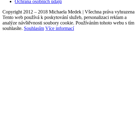
Ochrana osobních údajů
Copyright 2012 – 2018 Michaela Medek | Všechna práva vyhrazena
Tento web používá k poskytování služeb, personalizaci reklam a
analýze návštěvnosti soubory cookie. Používáním tohoto webu s tím
souhlasíte.
Souhlasím
Více informací