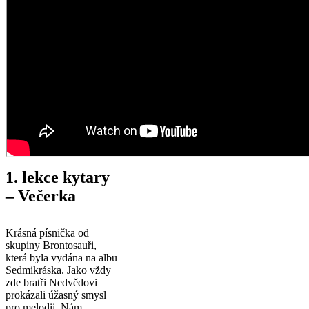
1. lekce kytary
– Večerka
Krásná písnička od
skupiny Brontosauři,
která byla vydána na albu
Sedmikráska. Jako vždy
zde bratři Nedvědovi
prokázali úžasný smysl
pro melodii. Nám