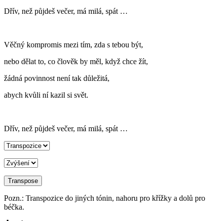
Dřív, než půjdeš večer, má milá, spát …
Věčný kompromis mezi tím, zda s tebou být,
nebo dělat to, co člověk by měl, když chce žít,
žádná povinnost není tak důležitá,
abych kvůli ní kazil si svět.
Dřív, než půjdeš večer, má milá, spát …
Pozn.: Transpozice do jiných tónin, nahoru pro křížky a dolů pro
béčka.