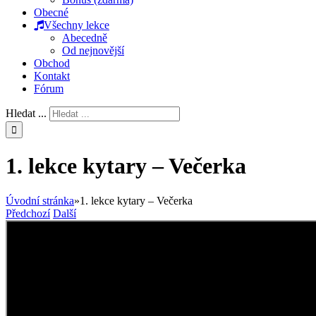
Obecné
Všechny lekce
Abecedně
Od nejnovější
Obchod
Kontakt
Fórum
Hledat ...
1. lekce kytary – Večerka
Úvodní stránka
»
1. lekce kytary – Večerka
Předchozí
Další