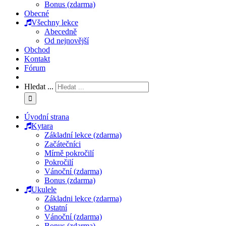
Bonus (zdarma)
Obecné
Všechny lekce
Abecedně
Od nejnovější
Obchod
Kontakt
Fórum
Hledat ...
Úvodní strana
Kytara
Základní lekce (zdarma)
Začátečníci
Mírně pokročilí
Pokročilí
Vánoční (zdarma)
Bonus (zdarma)
Ukulele
Základni lekce (zdarma)
Ostatní
Vánoční (zdarma)
Bonus (zdarma)