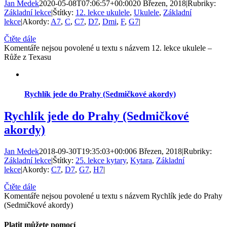
Jan Medek
2020-05-08T07:06:57+00:00
20 Březen, 2018
|
Rubriky:
Základní lekce
|
Štítky:
12. lekce ukulele
,
Ukulele
,
Základní
lekce
|
Akordy:
A7
,
C
,
C7
,
D7
,
Dmi
,
F
,
G7
|
Čtěte dále
Komentáře nejsou povolené
u textu s názvem 12. lekce ukulele –
Růže z Texasu
Rychlík jede do Prahy (Sedmičkové akordy)
Rychlík jede do Prahy (Sedmičkové
akordy)
Jan Medek
2018-09-30T19:35:03+00:00
6 Březen, 2018
|
Rubriky:
Základní lekce
|
Štítky:
25. lekce kytary
,
Kytara
,
Základní
lekce
|
Akordy:
C7
,
D7
,
G7
,
H7
|
Čtěte dále
Komentáře nejsou povolené
u textu s názvem Rychlík jede do Prahy
(Sedmičkové akordy)
Platit můžete pomocí