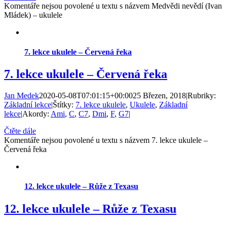
Komentáře nejsou povolené
u textu s názvem Medvědi nevědí (Ivan
Mládek) – ukulele
7. lekce ukulele – Červená řeka
7. lekce ukulele – Červená řeka
Jan Medek
2020-05-08T07:01:15+00:00
25 Březen, 2018
|
Rubriky:
Základní lekce
|
Štítky:
7. lekce ukulele
,
Ukulele
,
Základní
lekce
|
Akordy:
Ami
,
C
,
C7
,
Dmi
,
F
,
G7
|
Čtěte dále
Komentáře nejsou povolené
u textu s názvem 7. lekce ukulele –
Červená řeka
12. lekce ukulele – Růže z Texasu
12. lekce ukulele – Růže z Texasu