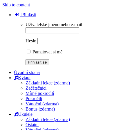
Skip to content
Přihlásit
Uživatelské jméno nebo e-mail
Heslo
Pamatovat si mě
Úvodní strana
Kytara
Základní lekce (zdarma)
Začátečníci
Mírně pokročilí
Pokročilí
Vánoční (zdarma)
Bonus (zdarma)
Ukulele
Základni lekce (zdarma)
Ostatní
Vánoční (zdarma)