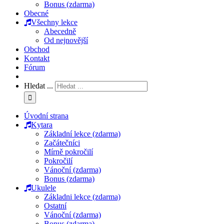
Bonus (zdarma)
Obecné
Všechny lekce
Abecedně
Od nejnovější
Obchod
Kontakt
Fórum
Hledat ...
Úvodní strana
Kytara
Základní lekce (zdarma)
Začátečníci
Mírně pokročilí
Pokročilí
Vánoční (zdarma)
Bonus (zdarma)
Ukulele
Základni lekce (zdarma)
Ostatní
Vánoční (zdarma)
Bonus (zdarma)