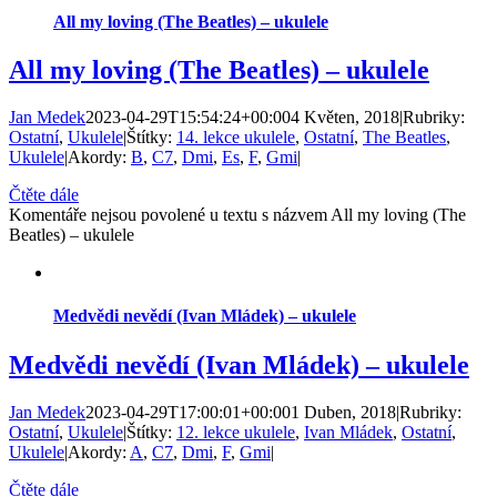
All my loving (The Beatles) – ukulele
All my loving (The Beatles) – ukulele
Jan Medek
2023-04-29T15:54:24+00:00
4 Květen, 2018
|
Rubriky:
Ostatní
,
Ukulele
|
Štítky:
14. lekce ukulele
,
Ostatní
,
The Beatles
,
Ukulele
|
Akordy:
B
,
C7
,
Dmi
,
Es
,
F
,
Gmi
|
Čtěte dále
Komentáře nejsou povolené
u textu s názvem All my loving (The
Beatles) – ukulele
Medvědi nevědí (Ivan Mládek) – ukulele
Medvědi nevědí (Ivan Mládek) – ukulele
Jan Medek
2023-04-29T17:00:01+00:00
1 Duben, 2018
|
Rubriky:
Ostatní
,
Ukulele
|
Štítky:
12. lekce ukulele
,
Ivan Mládek
,
Ostatní
,
Ukulele
|
Akordy:
A
,
C7
,
Dmi
,
F
,
Gmi
|
Čtěte dále