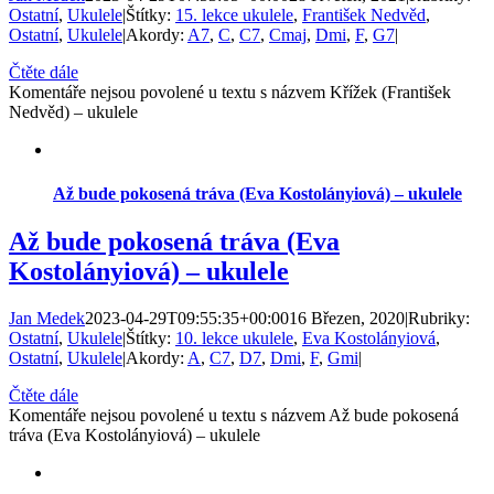
Ostatní
,
Ukulele
|
Štítky:
15. lekce ukulele
,
František Nedvěd
,
Ostatní
,
Ukulele
|
Akordy:
A7
,
C
,
C7
,
Cmaj
,
Dmi
,
F
,
G7
|
Čtěte dále
Komentáře nejsou povolené
u textu s názvem Křížek (František
Nedvěd) – ukulele
Až bude pokosená tráva (Eva Kostolányiová) – ukulele
Až bude pokosená tráva (Eva
Kostolányiová) – ukulele
Jan Medek
2023-04-29T09:55:35+00:00
16 Březen, 2020
|
Rubriky:
Ostatní
,
Ukulele
|
Štítky:
10. lekce ukulele
,
Eva Kostolányiová
,
Ostatní
,
Ukulele
|
Akordy:
A
,
C7
,
D7
,
Dmi
,
F
,
Gmi
|
Čtěte dále
Komentáře nejsou povolené
u textu s názvem Až bude pokosená
tráva (Eva Kostolányiová) – ukulele