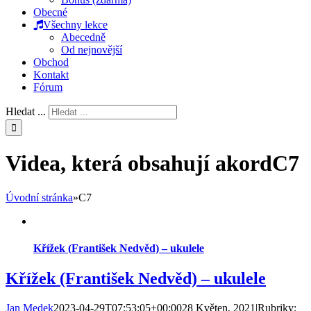
Obecné
Všechny lekce
Abecedně
Od nejnovější
Obchod
Kontakt
Fórum
Hledat ...
Videa, která obsahují akordC7
Úvodní stránka
»
C7
Křížek (František Nedvěd) – ukulele
Křížek (František Nedvěd) – ukulele
Jan Medek
2023-04-29T07:53:05+00:00
28 Květen, 2021
|
Rubriky: