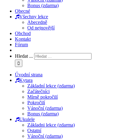
Bonus (zdarma)
Obecné
Všechny lekce
Abecedně
Od nejnovější
Obchod
Kontakt
Fórum
Hledat ...
Úvodní strana
Kytara
Základní lekce (zdarma)
Začátečníci
Mírně pokročilí
Pokročilí
Vánoční (zdarma)
Bonus (zdarma)
Ukulele
Základni lekce (zdarma)
Ostatní
Vánoční (zdarma)