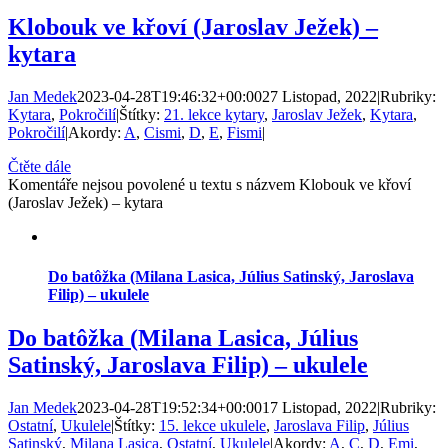
Klobouk ve křoví (Jaroslav Ježek) –
kytara
Jan Medek
2023-04-28T19:46:32+00:00
27 Listopad, 2022
|
Rubriky:
Kytara
,
Pokročilí
|
Štítky:
21. lekce kytary
,
Jaroslav Ježek
,
Kytara
,
Pokročilí
|
Akordy:
A
,
Cismi
,
D
,
E
,
Fismi
|
Čtěte dále
Komentáře nejsou povolené
u textu s názvem Klobouk ve křoví
(Jaroslav Ježek) – kytara
Do batôžka (Milana Lasica, Július Satinský, Jaroslava
Filip) – ukulele
Do batôžka (Milana Lasica, Július
Satinský, Jaroslava Filip) – ukulele
Jan Medek
2023-04-28T19:52:34+00:00
17 Listopad, 2022
|
Rubriky:
Ostatní
,
Ukulele
|
Štítky:
15. lekce ukulele
,
Jaroslava Filip
,
Július
Satinský
,
Milana Lasica
,
Ostatní
,
Ukulele
|
Akordy:
A
,
C
,
D
,
Emi
,