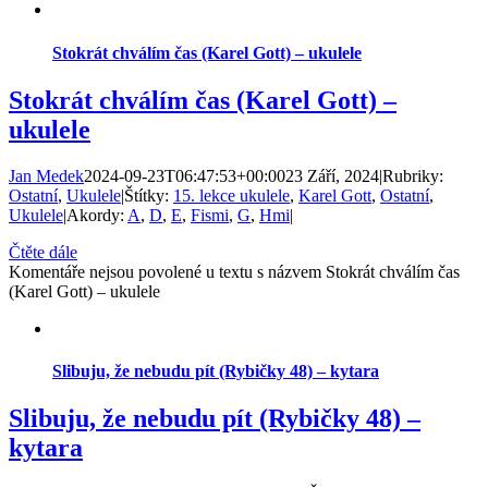
Stokrát chválím čas (Karel Gott) – ukulele
Stokrát chválím čas (Karel Gott) –
ukulele
Jan Medek
2024-09-23T06:47:53+00:00
23 Září, 2024
|
Rubriky:
Ostatní
,
Ukulele
|
Štítky:
15. lekce ukulele
,
Karel Gott
,
Ostatní
,
Ukulele
|
Akordy:
A
,
D
,
E
,
Fismi
,
G
,
Hmi
|
Čtěte dále
Komentáře nejsou povolené
u textu s názvem Stokrát chválím čas
(Karel Gott) – ukulele
Slibuju, že nebudu pít (Rybičky 48) – kytara
Slibuju, že nebudu pít (Rybičky 48) –
kytara