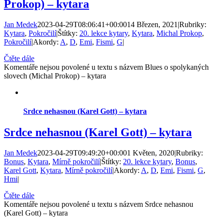
Prokop) – kytara
Jan Medek
2023-04-29T08:06:41+00:00
14 Březen, 2021
|
Rubriky:
Kytara
,
Pokročilí
|
Štítky:
20. lekce kytary
,
Kytara
,
Michal Prokop
,
Pokročilí
|
Akordy:
A
,
D
,
Emi
,
Fismi
,
G
|
Čtěte dále
Komentáře nejsou povolené
u textu s názvem Blues o spolykaných
slovech (Michal Prokop) – kytara
Srdce nehasnou (Karel Gott) – kytara
Srdce nehasnou (Karel Gott) – kytara
Jan Medek
2023-04-29T09:49:20+00:00
1 Květen, 2020
|
Rubriky:
Bonus
,
Kytara
,
Mírně pokročilí
|
Štítky:
20. lekce kytary
,
Bonus
,
Karel Gott
,
Kytara
,
Mírně pokročilí
|
Akordy:
A
,
D
,
Emi
,
Fismi
,
G
,
Hmi
|
Čtěte dále
Komentáře nejsou povolené
u textu s názvem Srdce nehasnou
(Karel Gott) – kytara