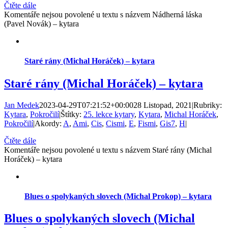
Čtěte dále
Komentáře nejsou povolené
u textu s názvem Nádherná láska
(Pavel Novák) – kytara
Staré rány (Michal Horáček) – kytara
Staré rány (Michal Horáček) – kytara
Jan Medek
2023-04-29T07:21:52+00:00
28 Listopad, 2021
|
Rubriky:
Kytara
,
Pokročilí
|
Štítky:
25. lekce kytary
,
Kytara
,
Michal Horáček
,
Pokročilí
|
Akordy:
A
,
Ami
,
Cis
,
Cismi
,
E
,
Fismi
,
Gis7
,
H
|
Čtěte dále
Komentáře nejsou povolené
u textu s názvem Staré rány (Michal
Horáček) – kytara
Blues o spolykaných slovech (Michal Prokop) – kytara
Blues o spolykaných slovech (Michal