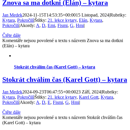
Znova sa ma dotkni (Elán) – kytara
Jan Medek
2024-11-15T14:53:35+00:00
15 Listopad, 2024
|
Rubriky:
Kytara
,
Pokročilí
|
Štítky:
21. lekce kytary
,
Elán
,
Kytara
,
Pokročilí
|
Akordy:
A
,
D
,
Emi
,
Fismi
,
G
,
Hmi
|
Čtěte dále
Komentáře nejsou povolené
u textu s názvem Znova sa ma dotkni
(Elán) – kytara
Stokrát chválím čas (Karel Gott) – kytara
Stokrát chválím čas (Karel Gott) – kytara
Jan Medek
2024-09-23T06:47:55+00:00
23 Září, 2024
|
Rubriky:
Kytara
,
Pokročilí
|
Štítky:
21. lekce kytary
,
Karel Gott
,
Kytara
,
Pokročilí
|
Akordy:
A
,
D
,
E
,
Fismi
,
G
,
Hmi
|
Čtěte dále
Komentáře nejsou povolené
u textu s názvem Stokrát chválím čas
(Karel Gott) – kytara