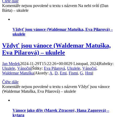
Čtěte dále
Komentáře nejsou povolené
u textu s názvem Na nebi svítí (Dan
Bárta) – ukulele
Vždyť jsou vánoce (Waldemar Matuška, Eva Pilarová) –
ukulele
Vždyť jsou vánoce (Waldemar Matuška,
Eva Pilarová) – ukulele
Jan Medek
2024-11-29T15:22:26+00:00
29 Listopad, 2024
|
Rubriky:
Ukulele
,
Vánoční
|
Štítky:
Eva Pilarová
,
Ukulele
,
Vánoční
,
Waldemar Matuška
|
Akordy:
A
,
D
,
Emi
,
Fismi
,
G
,
Hmi
|
Čtěte dále
Komentáře nejsou povolené
u textu s názvem Vždyť jsou vánoce
(Waldemar Matuška, Eva Pilarová) – ukulele
Vánoce jako dřív (Marek Ztracený, Hana Zagorová) –
kytara