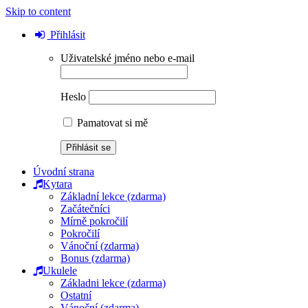
Skip to content
Přihlásit
Uživatelské jméno nebo e-mail
Heslo
Pamatovat si mě
Úvodní strana
Kytara
Základní lekce (zdarma)
Začátečníci
Mírně pokročilí
Pokročilí
Vánoční (zdarma)
Bonus (zdarma)
Ukulele
Základni lekce (zdarma)
Ostatní
Vánoční (zdarma)