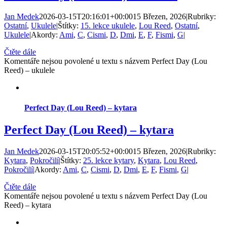
Jan Medek
2026-03-15T20:16:01+00:00
15 Březen, 2026
|
Rubriky:
Ostatní
,
Ukulele
|
Štítky:
15. lekce ukulele
,
Lou Reed
,
Ostatní
,
Ukulele
|
Akordy:
Ami
,
C
,
Cismi
,
D
,
Dmi
,
E
,
F
,
Fismi
,
G
|
Čtěte dále
Komentáře nejsou povolené
u textu s názvem Perfect Day (Lou
Reed) – ukulele
Perfect Day (Lou Reed) – kytara
Perfect Day (Lou Reed) – kytara
Jan Medek
2026-03-15T20:05:52+00:00
15 Březen, 2026
|
Rubriky:
Kytara
,
Pokročilí
|
Štítky:
25. lekce kytary
,
Kytara
,
Lou Reed
,
Pokročilí
|
Akordy:
Ami
,
C
,
Cismi
,
D
,
Dmi
,
E
,
F
,
Fismi
,
G
|
Čtěte dále
Komentáře nejsou povolené
u textu s názvem Perfect Day (Lou
Reed) – kytara