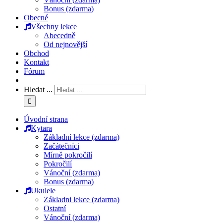
Bonus (zdarma)
Obecné
Všechny lekce
Abecedně
Od nejnovější
Obchod
Kontakt
Fórum
Hledat ...
Úvodní strana
Kytara
Základní lekce (zdarma)
Začátečníci
Mírně pokročilí
Pokročilí
Vánoční (zdarma)
Bonus (zdarma)
Ukulele
Základni lekce (zdarma)
Ostatní
Vánoční (zdarma)