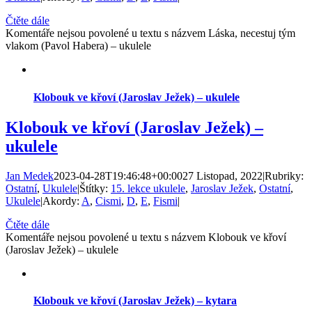
Čtěte dále
Komentáře nejsou povolené
u textu s názvem Láska, necestuj tým
vlakom (Pavol Habera) – ukulele
Klobouk ve křoví (Jaroslav Ježek) – ukulele
Klobouk ve křoví (Jaroslav Ježek) –
ukulele
Jan Medek
2023-04-28T19:46:48+00:00
27 Listopad, 2022
|
Rubriky:
Ostatní
,
Ukulele
|
Štítky:
15. lekce ukulele
,
Jaroslav Ježek
,
Ostatní
,
Ukulele
|
Akordy:
A
,
Cismi
,
D
,
E
,
Fismi
|
Čtěte dále
Komentáře nejsou povolené
u textu s názvem Klobouk ve křoví
(Jaroslav Ježek) – ukulele
Klobouk ve křoví (Jaroslav Ježek) – kytara