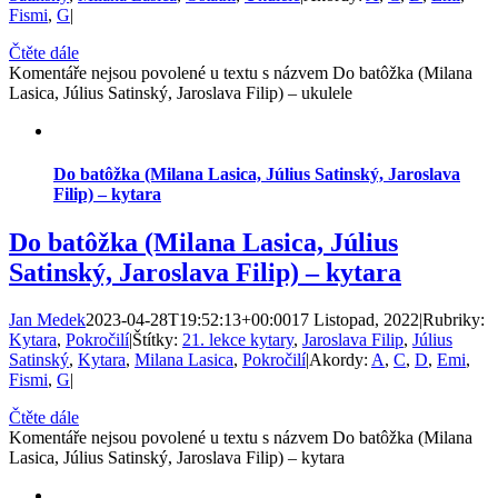
Fismi
,
G
|
Čtěte dále
Komentáře nejsou povolené
u textu s názvem Do batôžka (Milana
Lasica, Július Satinský, Jaroslava Filip) – ukulele
Do batôžka (Milana Lasica, Július Satinský, Jaroslava
Filip) – kytara
Do batôžka (Milana Lasica, Július
Satinský, Jaroslava Filip) – kytara
Jan Medek
2023-04-28T19:52:13+00:00
17 Listopad, 2022
|
Rubriky:
Kytara
,
Pokročilí
|
Štítky:
21. lekce kytary
,
Jaroslava Filip
,
Július
Satinský
,
Kytara
,
Milana Lasica
,
Pokročilí
|
Akordy:
A
,
C
,
D
,
Emi
,
Fismi
,
G
|
Čtěte dále
Komentáře nejsou povolené
u textu s názvem Do batôžka (Milana
Lasica, Július Satinský, Jaroslava Filip) – kytara