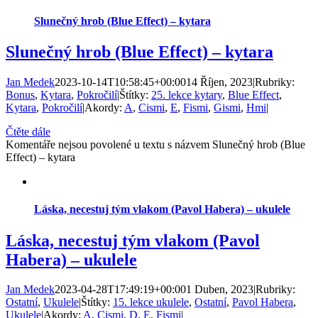
Slunečný hrob (Blue Effect) – kytara
Slunečný hrob (Blue Effect) – kytara
Jan Medek
2023-10-14T10:58:45+00:00
14 Říjen, 2023
|
Rubriky:
Bonus
,
Kytara
,
Pokročilí
|
Štítky:
25. lekce kytary
,
Blue Effect
,
Kytara
,
Pokročilí
|
Akordy:
A
,
Cismi
,
E
,
Fismi
,
Gismi
,
Hmi
|
Čtěte dále
Komentáře nejsou povolené
u textu s názvem Slunečný hrob (Blue
Effect) – kytara
Láska, necestuj tým vlakom (Pavol Habera) – ukulele
Láska, necestuj tým vlakom (Pavol
Habera) – ukulele
Jan Medek
2023-04-28T17:49:19+00:00
1 Duben, 2023
|
Rubriky:
Ostatní
,
Ukulele
|
Štítky:
15. lekce ukulele
,
Ostatní
,
Pavol Habera
,
Ukulele
|
Akordy:
A
,
Cismi
,
D
,
E
,
Fismi
|