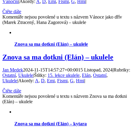
Vánoční
|
Akordy:
A
,
D
,
Emi
,
Fismi
,
G
,
Hmi
|
Čtěte dále
Komentáře nejsou povolené
u textu s názvem Vánoce jako dřív
(Marek Ztracený, Hana Zagorová) – ukulele
Znova sa ma dotkni (Elán) – ukulele
Znova sa ma dotkni (Elán) – ukulele
Jan Medek
2024-11-15T14:57:27+00:00
15 Listopad, 2024
|
Rubriky:
Ostatní
,
Ukulele
|
Štítky:
15. lekce ukulele
,
Elán
,
Ostatní
,
Ukulele
|
Akordy:
A
,
D
,
Emi
,
Fismi
,
G
,
Hmi
|
Čtěte dále
Komentáře nejsou povolené
u textu s názvem Znova sa ma dotkni
(Elán) – ukulele
Znova sa ma dotkni (Elán) – kytara