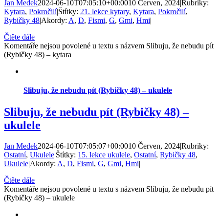
Jan Medek
2024-06-10T07:05:10+00:00
10 Červen, 2024
|
Rubriky:
Kytara
,
Pokročilí
|
Štítky:
21. lekce kytary
,
Kytara
,
Pokročilí
,
Rybičky 48
|
Akordy:
A
,
D
,
Fismi
,
G
,
Gmi
,
Hmi
|
Čtěte dále
Komentáře nejsou povolené
u textu s názvem Slibuju, že nebudu pít
(Rybičky 48) – kytara
Slibuju, že nebudu pít (Rybičky 48) – ukulele
Slibuju, že nebudu pít (Rybičky 48) –
ukulele
Jan Medek
2024-06-10T07:05:07+00:00
10 Červen, 2024
|
Rubriky:
Ostatní
,
Ukulele
|
Štítky:
15. lekce ukulele
,
Ostatní
,
Rybičky 48
,
Ukulele
|
Akordy:
A
,
D
,
Fismi
,
G
,
Gmi
,
Hmi
|
Čtěte dále
Komentáře nejsou povolené
u textu s názvem Slibuju, že nebudu pít
(Rybičky 48) – ukulele