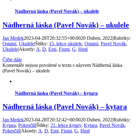
Nádherná láska (Pavel Novák) – ukulele
Nádherná láska (Pavel Novák) – ukulele
Jan Medek
2023-04-28T20:32:55+00:00
20 Duben, 2022
|
Rubriky:
Ostatní
,
Ukulele
|
Štítky:
15. lekce ukulele
,
Ostatní
,
Pavel Novák
,
Ukulele
|
Akordy:
A
,
D
,
Emi
,
Fismi
,
G
,
Hmi
|
Čtěte dále
Komentáře nejsou povolené
u textu s názvem Nádherná láska
(Pavel Novák) – ukulele
Nádherná láska (Pavel Novák) – kytara
Nádherná láska (Pavel Novák) – kytara
Jan Medek
2023-04-28T20:32:42+00:00
20 Duben, 2022
|
Rubriky:
Kytara
,
Pokročilí
|
Štítky:
21. lekce kytary
,
Kytara
,
Pavel Novák
,
Pokročilí
|
Akordy:
A
,
D
,
Emi
,
Fismi
,
G
,
Hmi
|