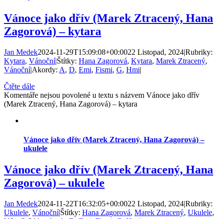
Vánoce jako dřív (Marek Ztracený, Hana
Zagorová) – kytara
Jan Medek
2024-11-29T15:09:08+00:00
22 Listopad, 2024
|
Rubriky:
Kytara
,
Vánoční
|
Štítky:
Hana Zagorová
,
Kytara
,
Marek Ztracený
,
Vánoční
|
Akordy:
A
,
D
,
Emi
,
Fismi
,
G
,
Hmi
|
Čtěte dále
Komentáře nejsou povolené
u textu s názvem Vánoce jako dřív
(Marek Ztracený, Hana Zagorová) – kytara
Vánoce jako dřív (Marek Ztracený, Hana Zagorová) –
ukulele
Vánoce jako dřív (Marek Ztracený, Hana
Zagorová) – ukulele
Jan Medek
2024-11-22T16:32:05+00:00
22 Listopad, 2024
|
Rubriky:
Ukulele
,
Vánoční
|
Štítky:
Hana Zagorová
,
Marek Ztracený
,
Ukulele
,