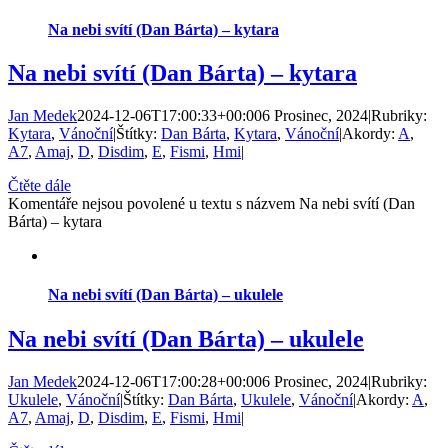
Na nebi svítí (Dan Bárta) – kytara
Na nebi svítí (Dan Bárta) – kytara
Jan Medek
2024-12-06T17:00:33+00:00
6 Prosinec, 2024
|
Rubriky:
Kytara
,
Vánoční
|
Štítky:
Dan Bárta
,
Kytara
,
Vánoční
|
Akordy:
A
,
A7
,
Amaj
,
D
,
Disdim
,
E
,
Fismi
,
Hmi
|
Čtěte dále
Komentáře nejsou povolené
u textu s názvem Na nebi svítí (Dan
Bárta) – kytara
Na nebi svítí (Dan Bárta) – ukulele
Na nebi svítí (Dan Bárta) – ukulele
Jan Medek
2024-12-06T17:00:28+00:00
6 Prosinec, 2024
|
Rubriky:
Ukulele
,
Vánoční
|
Štítky:
Dan Bárta
,
Ukulele
,
Vánoční
|
Akordy:
A
,
A7
,
Amaj
,
D
,
Disdim
,
E
,
Fismi
,
Hmi
|