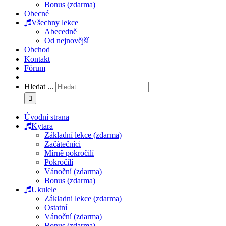
Bonus (zdarma)
Obecné
Všechny lekce
Abecedně
Od nejnovější
Obchod
Kontakt
Fórum
Hledat ...
Úvodní strana
Kytara
Základní lekce (zdarma)
Začátečníci
Mírně pokročilí
Pokročilí
Vánoční (zdarma)
Bonus (zdarma)
Ukulele
Základni lekce (zdarma)
Ostatní
Vánoční (zdarma)
Bonus (zdarma)