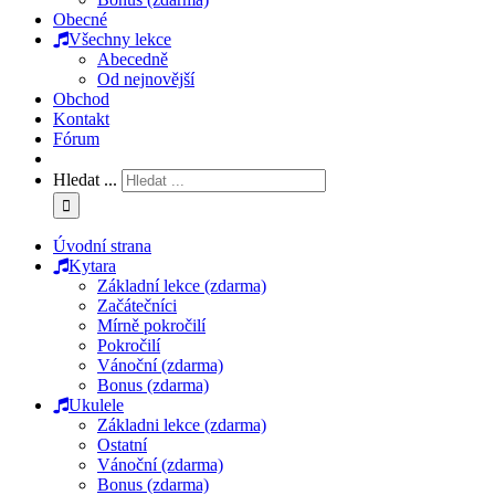
Obecné
Všechny lekce
Abecedně
Od nejnovější
Obchod
Kontakt
Fórum
Hledat ...
Úvodní strana
Kytara
Základní lekce (zdarma)
Začátečníci
Mírně pokročilí
Pokročilí
Vánoční (zdarma)
Bonus (zdarma)
Ukulele
Základni lekce (zdarma)
Ostatní
Vánoční (zdarma)
Bonus (zdarma)