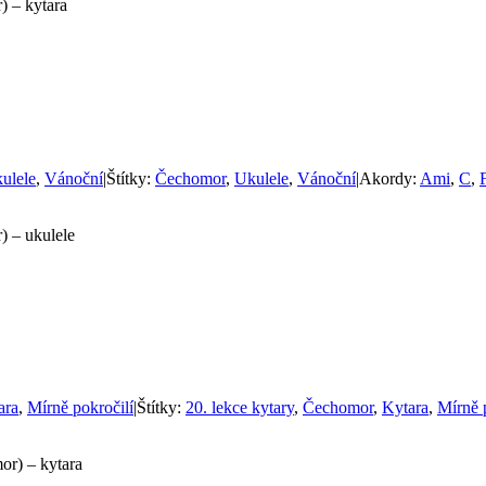
) – kytara
ulele
,
Vánoční
|
Štítky:
Čechomor
,
Ukulele
,
Vánoční
|
Akordy:
Ami
,
C
,
) – ukulele
ara
,
Mírně pokročilí
|
Štítky:
20. lekce kytary
,
Čechomor
,
Kytara
,
Mírně 
or) – kytara