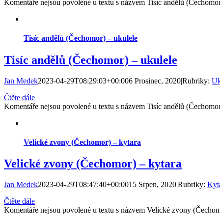
Komentáře nejsou povolené
u textu s názvem Tisíc andělů (Čechomor
Tisíc andělů (Čechomor) – ukulele
Tisíc andělů (Čechomor) – ukulele
Jan Medek
2023-04-29T08:29:03+00:00
6 Prosinec, 2020
|
Rubriky:
Uk
Čtěte dále
Komentáře nejsou povolené
u textu s názvem Tisíc andělů (Čechomor
Velické zvony (Čechomor) – kytara
Velické zvony (Čechomor) – kytara
Jan Medek
2023-04-29T08:47:40+00:00
15 Srpen, 2020
|
Rubriky:
Kyt
Čtěte dále
Komentáře nejsou povolené
u textu s názvem Velické zvony (Čechom