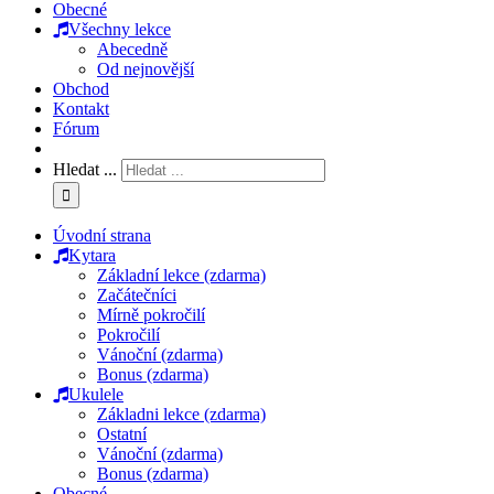
Obecné
Všechny lekce
Abecedně
Od nejnovější
Obchod
Kontakt
Fórum
Hledat ...
Úvodní strana
Kytara
Základní lekce (zdarma)
Začátečníci
Mírně pokročilí
Pokročilí
Vánoční (zdarma)
Bonus (zdarma)
Ukulele
Základni lekce (zdarma)
Ostatní
Vánoční (zdarma)
Bonus (zdarma)
Obecné