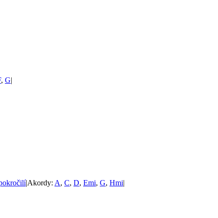
F
,
G
|
pokročilí
|
Akordy:
A
,
C
,
D
,
Emi
,
G
,
Hmi
|