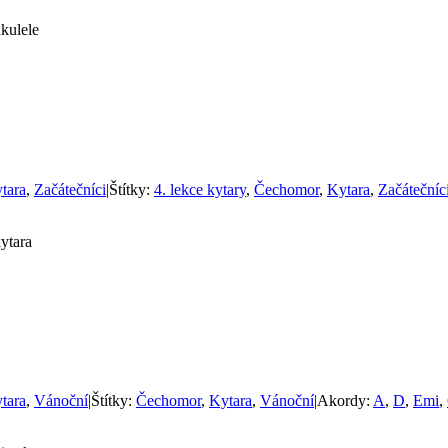
kulele
tara
,
Začátečníci
|
Štítky:
4. lekce kytary
,
Čechomor
,
Kytara
,
Začátečníc
ytara
tara
,
Vánoční
|
Štítky:
Čechomor
,
Kytara
,
Vánoční
|
Akordy:
A
,
D
,
Emi
,