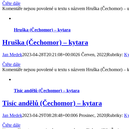
Čtěte dále
Komentáře nejsou povolené
u textu s názvem Hruška (Čechomor) – u
Hruška (Čechomor) – kytara
Hruška (Čechomor) – kytara
Jan Medek
2023-04-28T20:21:08+00:00
26 Červen, 2022
|
Rubriky:
Ky
Čtěte dále
Komentáře nejsou povolené
u textu s názvem Hruška (Čechomor) – k
Tisíc andělů (Čechomor) – kytara
Tisíc andělů (Čechomor) – kytara
Jan Medek
2023-04-29T08:28:48+00:00
6 Prosinec, 2020
|
Rubriky:
Ky
Čtěte dále