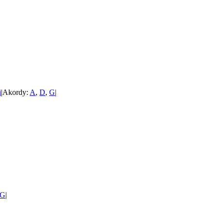
i
|
Akordy:
A
,
D
,
G
|
G
|