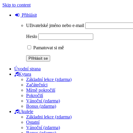
Skip to content
Přihlásit
Uživatelské jméno nebo e-mail
Heslo
Pamatovat si mě
Úvodní strana
Kytara
Základní lekce (zdarma)
Začátečníci
Mírně pokročilí
Pokročilí
Vánoční (zdarma)
Bonus (zdarma)
Ukulele
Základni lekce (zdarma)
Ostatní
Vánoční (zdarma)
Bonus (zdarma)