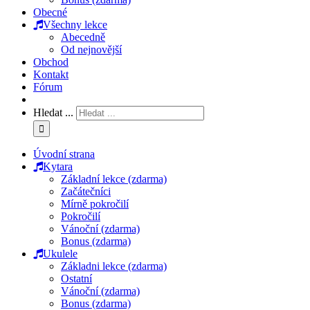
Obecné
Všechny lekce
Abecedně
Od nejnovější
Obchod
Kontakt
Fórum
Hledat ...
Úvodní strana
Kytara
Základní lekce (zdarma)
Začátečníci
Mírně pokročilí
Pokročilí
Vánoční (zdarma)
Bonus (zdarma)
Ukulele
Základni lekce (zdarma)
Ostatní
Vánoční (zdarma)
Bonus (zdarma)