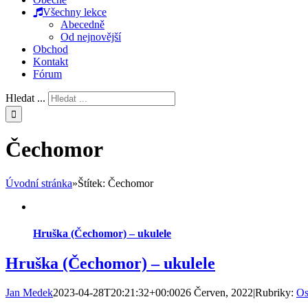
Všechny lekce
Abecedně
Od nejnovější
Obchod
Kontakt
Fórum
Hledat ...
Čechomor
Úvodní stránka
»
Štítek:
Čechomor
Hruška (Čechomor) – ukulele
Hruška (Čechomor) – ukulele
Jan Medek
2023-04-28T20:21:32+00:00
26 Červen, 2022
|
Rubriky:
Os