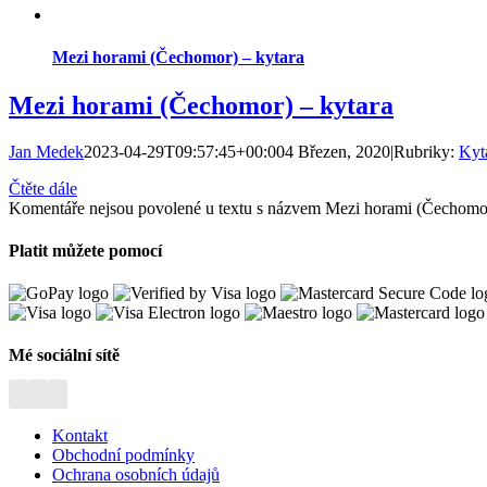
Mezi horami (Čechomor) – kytara
Mezi horami (Čechomor) – kytara
Jan Medek
2023-04-29T09:57:45+00:00
4 Březen, 2020
|
Rubriky:
Kyt
Čtěte dále
Komentáře nejsou povolené
u textu s názvem Mezi horami (Čechomor
Platit můžete pomocí
Mé sociální sítě
Kontakt
Obchodní podmínky
Ochrana osobních údajů