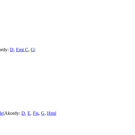
ordy:
D
,
Emi C
,
G
|
le
|
Akordy:
D
,
E
,
Fis
,
G
,
Hmi
|