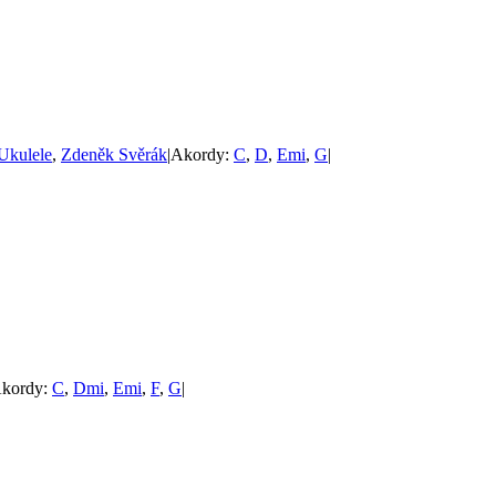
Ukulele
,
Zdeněk Svěrák
|
Akordy:
C
,
D
,
Emi
,
G
|
kordy:
C
,
Dmi
,
Emi
,
F
,
G
|