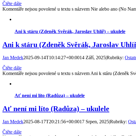
Čtěte dále
Komentáře nejsou povolené
u textu s názvem Nie alebo ano (No Nam
Ani k stáru (Zdeněk Svěrák, Jaroslav Uhlíř) – ukulele
Ani k stáru (Zdeněk Svěrák, Jaroslav Uhlíř
Jan Medek
2025-09-14T10:14:27+00:00
14 Září, 2025
|
Rubriky:
Ostat
Čtěte dále
Komentáře nejsou povolené
u textu s názvem Ani k stáru (Zdeněk Svě
Ať není mi líto (Radůza) – ukulele
Ať není mi líto (Radůza) – ukulele
Jan Medek
2025-08-17T20:21:56+00:00
17 Srpen, 2025
|
Rubriky:
Osta
Čtěte dále