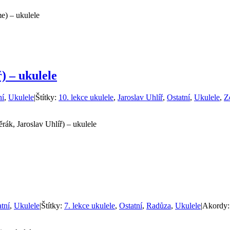
e) – ukulele
) – ukulele
ní
,
Ukulele
|
Štítky:
10. lekce ukulele
,
Jaroslav Uhlíř
,
Ostatní
,
Ukulele
,
Z
rák, Jaroslav Uhlíř) – ukulele
tní
,
Ukulele
|
Štítky:
7. lekce ukulele
,
Ostatní
,
Radůza
,
Ukulele
|
Akordy