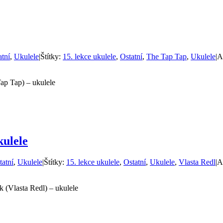
atní
,
Ukulele
|
Štítky:
15. lekce ukulele
,
Ostatní
,
The Tap Tap
,
Ukulele
|
A
ap Tap) – ukulele
kulele
tatní
,
Ukulele
|
Štítky:
15. lekce ukulele
,
Ostatní
,
Ukulele
,
Vlasta Redl
|
A
 (Vlasta Redl) – ukulele