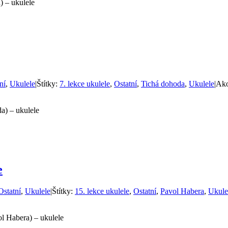
) – ukulele
ní
,
Ukulele
|
Štítky:
7. lekce ukulele
,
Ostatní
,
Tichá dohoda
,
Ukulele
|
Ak
a) – ukulele
e
Ostatní
,
Ukulele
|
Štítky:
15. lekce ukulele
,
Ostatní
,
Pavol Habera
,
Ukule
l Habera) – ukulele