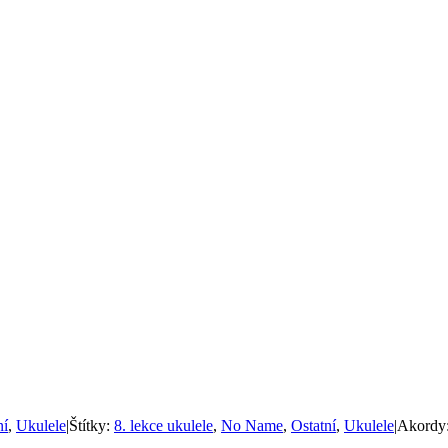
ní
,
Ukulele
|
Štítky:
8. lekce ukulele
,
No Name
,
Ostatní
,
Ukulele
|
Akordy