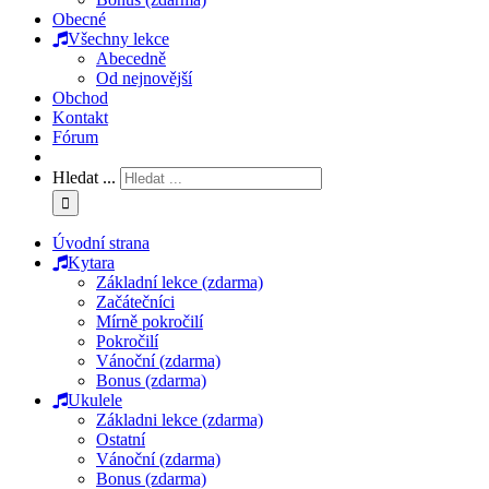
Obecné
Všechny lekce
Abecedně
Od nejnovější
Obchod
Kontakt
Fórum
Hledat ...
Úvodní strana
Kytara
Základní lekce (zdarma)
Začátečníci
Mírně pokročilí
Pokročilí
Vánoční (zdarma)
Bonus (zdarma)
Ukulele
Základni lekce (zdarma)
Ostatní
Vánoční (zdarma)
Bonus (zdarma)