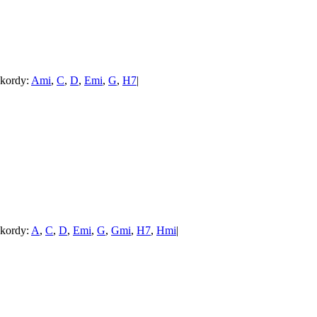
kordy:
Ami
,
C
,
D
,
Emi
,
G
,
H7
|
kordy:
A
,
C
,
D
,
Emi
,
G
,
Gmi
,
H7
,
Hmi
|