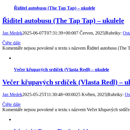
Řiditel autobusu (The Tap Tap) – ukulele
Řiditel autobusu (The Tap Tap) – ukulele
Jan Medek
2025-06-07T07:31:39+00:00
7 Červen, 2025
|
Rubriky:
Ost
Čtěte dále
Komentáře nejsou povolené
u textu s názvem Řiditel autobusu (The T
Večer křupavých srdíček (Vlasta Redl) – ukulele
Večer křupavých srdíček (Vlasta Redl) – u
Jan Medek
2025-05-25T11:30:48+00:00
25 Květen, 2025
|
Rubriky:
Os
Čtěte dále
Komentáře nejsou povolené
u textu s názvem Večer křupavých srdíček