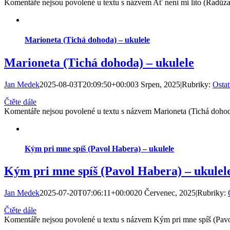
Komentáře nejsou povolené
u textu s názvem Ať není mi líto (Radůza
Marioneta (Tichá dohoda) – ukulele
Marioneta (Tichá dohoda) – ukulele
Jan Medek
2025-08-03T20:09:50+00:00
3 Srpen, 2025
|
Rubriky:
Ostat
Čtěte dále
Komentáře nejsou povolené
u textu s názvem Marioneta (Tichá dohod
Kým pri mne spíš (Pavol Habera) – ukulele
Kým pri mne spíš (Pavol Habera) – ukulel
Jan Medek
2025-07-20T07:06:11+00:00
20 Červenec, 2025
|
Rubriky:
Čtěte dále
Komentáře nejsou povolené
u textu s názvem Kým pri mne spíš (Pavo