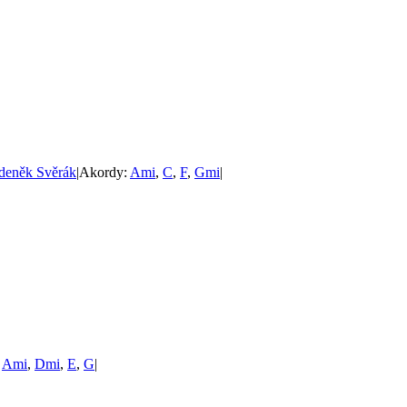
deněk Svěrák
|
Akordy:
Ami
,
C
,
F
,
Gmi
|
:
Ami
,
Dmi
,
E
,
G
|