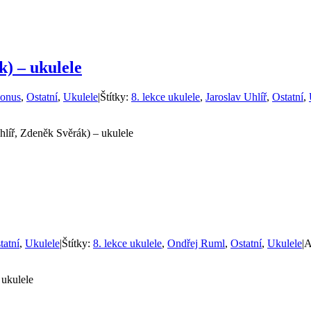
k) – ukulele
onus
,
Ostatní
,
Ukulele
|
Štítky:
8. lekce ukulele
,
Jaroslav Uhlíř
,
Ostatní
,
hlíř, Zdeněk Svěrák) – ukulele
tatní
,
Ukulele
|
Štítky:
8. lekce ukulele
,
Ondřej Ruml
,
Ostatní
,
Ukulele
|
A
 ukulele