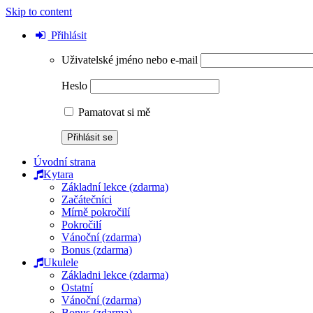
Skip to content
Přihlásit
Uživatelské jméno nebo e-mail
Heslo
Pamatovat si mě
Úvodní strana
Kytara
Základní lekce (zdarma)
Začátečníci
Mírně pokročilí
Pokročilí
Vánoční (zdarma)
Bonus (zdarma)
Ukulele
Základni lekce (zdarma)
Ostatní
Vánoční (zdarma)
Bonus (zdarma)