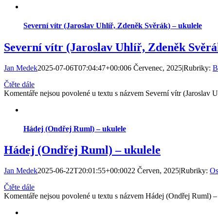
Severní vítr (Jaroslav Uhlíř, Zdeněk Svěrák) – ukulele
Severní vítr (Jaroslav Uhlíř, Zdeněk Svěrá
Jan Medek
2025-07-06T07:04:47+00:00
6 Červenec, 2025
|
Rubriky:
B
Čtěte dále
Komentáře nejsou povolené
u textu s názvem Severní vítr (Jaroslav U
Hádej (Ondřej Ruml) – ukulele
Hádej (Ondřej Ruml) – ukulele
Jan Medek
2025-06-22T20:01:55+00:00
22 Červen, 2025
|
Rubriky:
Os
Čtěte dále
Komentáře nejsou povolené
u textu s názvem Hádej (Ondřej Ruml) –