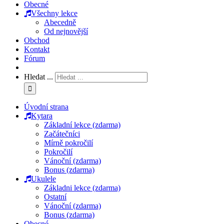
Obecné
Všechny lekce
Abecedně
Od nejnovější
Obchod
Kontakt
Fórum
Hledat ...
Úvodní strana
Kytara
Základní lekce (zdarma)
Začátečníci
Mírně pokročilí
Pokročilí
Vánoční (zdarma)
Bonus (zdarma)
Ukulele
Základni lekce (zdarma)
Ostatní
Vánoční (zdarma)
Bonus (zdarma)
Obecné