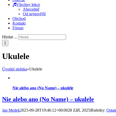
Všechny lekce
Abecedně
Od nejnovější
Obchod
Kontakt
Fórum
Hledat ...
Ukulele
Úvodní stránka
»
Ukulele
Nie alebo ano (No Name) – ukulele
Nie alebo ano (No Name) – ukulele
Jan Medek
2025-09-28T19:46:12+00:00
28 Září, 2025
|
Rubriky:
Ostat