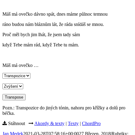
Máš má ovečko dávno spát, dnes máme půlnoc temnou
ráno budou nám bláznům lát, že ráda snídáš se mnou.
Proč měl bych jim lhát, že jsem tady sám
když Tebe mám rád, když Tebe tu mám.
Máš má ovečko …
Pozn.: Transpozice do jiných tónin, nahoru pro křížky a dolů pro
béčka.
Stáhnout
Akordy & texty
|
Texty
|
ChordPro
Jan Medek
2021-03-28T07:58:16+00:00
27 Březen, 2018
|
Rubriky: