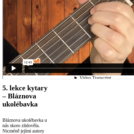
5. lekce kytary
– Bláznova
ukolébavka
Bláznova ukolébavka u
nás skoro zlidověla.
Nicméně jejími autory