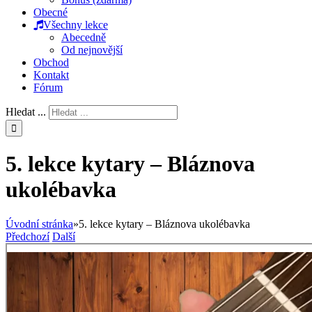
Obecné
Všechny lekce
Abecedně
Od nejnovější
Obchod
Kontakt
Fórum
Hledat ...
5. lekce kytary – Bláznova
ukolébavka
Úvodní stránka
»
5. lekce kytary – Bláznova ukolébavka
Předchozí
Další