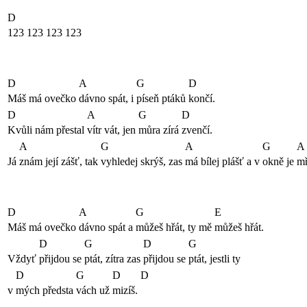
D
123 123 123 123
D
A
G
D
Máš má ovečko
dávno spát, i
píseň ptáků
končí.
D
A
G
D
Kvůli nám přestal
vítr vát, jen
můra zírá
zvenčí.
A
G
A
G
A
Já
znám její zášť, tak
vyhledej skrýš, zas
má bílej plášť a v
okně je
mř
D
A
G
E
Máš má ovečko
dávno spát a
můžeš hřát, ty mě
můžeš hřát.
D
G
D
G
Vždyť
přijdou se
ptát, zítra zas
přijdou se
ptát, jestli ty
D
G
D
D
v
mých předsta
vách už
mizíš.