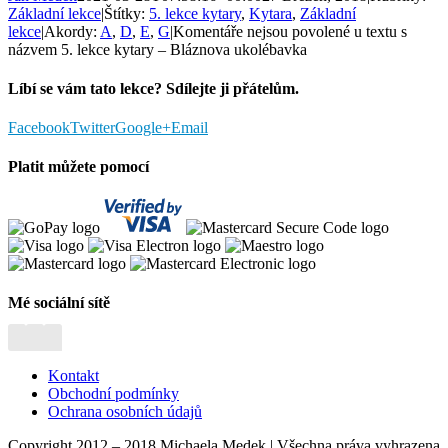
Základní lekce
|
Štítky:
5. lekce kytary
,
Kytara
,
Základní
lekce
|
Akordy:
A
,
D
,
E
,
G
|
Komentáře nejsou povolené
u textu s
názvem 5. lekce kytary – Bláznova ukolébavka
Líbí se vám tato lekce? Sdílejte ji přátelům.
Facebook
Twitter
Google+
Email
Platit můžete pomocí
Mé sociální sítě
Kontakt
Obchodní podmínky
Ochrana osobních údajů
Copyright 2012 – 2018 Michaela Medek | Všechna práva vyhrazena