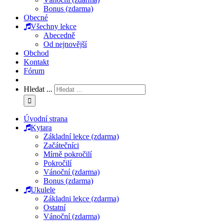
Bonus (zdarma)
Obecné
Všechny lekce
Abecedně
Od nejnovější
Obchod
Kontakt
Fórum
Hledat ...
Úvodní strana
Kytara
Základní lekce (zdarma)
Začátečníci
Mírně pokročilí
Pokročilí
Vánoční (zdarma)
Bonus (zdarma)
Ukulele
Základni lekce (zdarma)
Ostatní
Vánoční (zdarma)