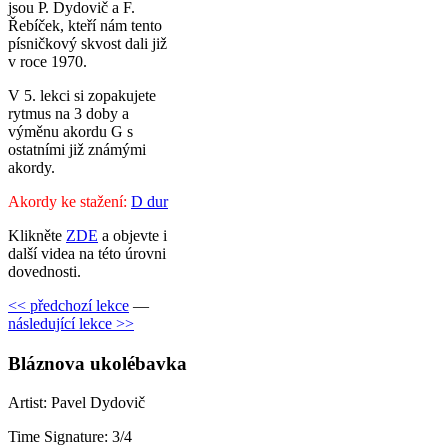
jsou P. Dydovič a F.
Řebíček, kteří nám tento
písničkový skvost dali již
v roce 1970.
V 5. lekci si zopakujete
rytmus na 3 doby a
výměnu akordu G s
ostatními již známými
akordy.
Akordy ke stažení:
D dur
Klikněte
ZDE
a objevte i
další videa na této úrovni
dovednosti.
<< předchozí lekce
—
následující lekce >>
Bláznova ukolébavka
Artist: Pavel Dydovič
Time Signature: 3/4