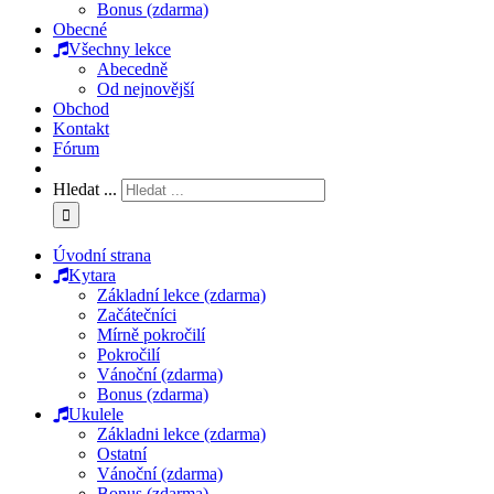
Bonus (zdarma)
Obecné
Všechny lekce
Abecedně
Od nejnovější
Obchod
Kontakt
Fórum
Hledat ...
Úvodní strana
Kytara
Základní lekce (zdarma)
Začátečníci
Mírně pokročilí
Pokročilí
Vánoční (zdarma)
Bonus (zdarma)
Ukulele
Základni lekce (zdarma)
Ostatní
Vánoční (zdarma)
Bonus (zdarma)