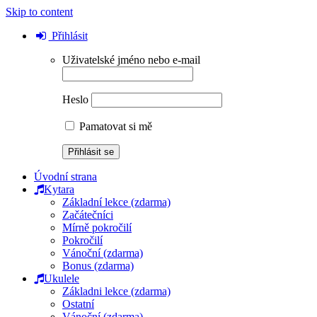
Skip to content
Přihlásit
Uživatelské jméno nebo e-mail
Heslo
Pamatovat si mě
Úvodní strana
Kytara
Základní lekce (zdarma)
Začátečníci
Mírně pokročilí
Pokročilí
Vánoční (zdarma)
Bonus (zdarma)
Ukulele
Základni lekce (zdarma)
Ostatní
Vánoční (zdarma)