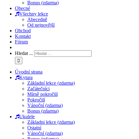
Bonus (zdarma)
Obecné
Všechny lekce
Abecedně
Od nejnovější
Obchod
Kontakt
Fórum
Hledat ...
Úvodní strana
Kytara
Základní lekce (zdarma)
Začátečníci
Mírně pokročilí
Pokročilí
Vánoční (zdarma)
Bonus (zdarma)
Ukulele
Základni lekce (zdarma)
Ostatní
Vánoční (zdarma)
Bonus (zdarma)