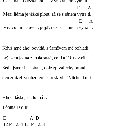
Čeká na nás těžká pouť, až se s ránem
vytra
tí.
D
A
Mezi lidma je těžké plout, až se s ránem
vytra
tí.
E
A
Víš, co umí člověk, pojď, než se s ránem
vytra
tí.
Když mně ahoj povídá, s úsměvem mě pohladí,
prý jsem jedna z mála snad, co jí tulák nevadí.
Sedli jsme si na stráni, dole zpíval řeky proud,
den zmizel za obzorem, stín skryl náš tichej kout.
Hlídej lásku, skálo má …
Tónina D dur:
D
A
D
1234 1234 12
34
1234