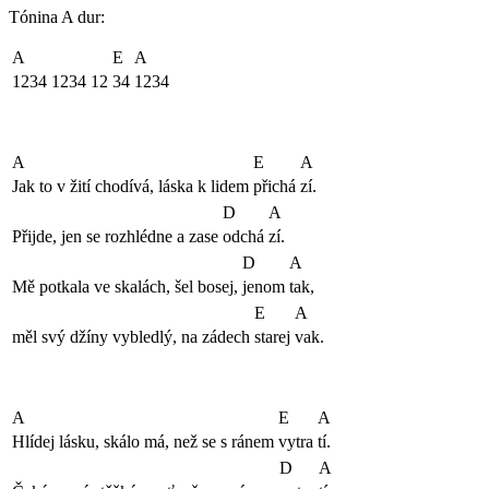
Tónina A dur:
A
E
A
1234 1234 12
34
1234
A
E
A
Jak to v žití chodívá, láska k lidem
přichá
zí.
D
A
Přijde, jen se rozhlédne a zase
odchá
zí.
D
A
Mě potkala ve skalách, šel bosej,
jenom
tak,
E
A
měl svý džíny vybledlý, na zádech
starej
vak.
A
E
A
Hlídej lásku, skálo má, než se s ránem
vytra
tí.
D
A