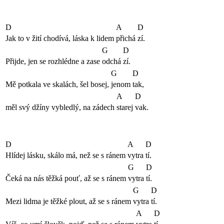
D
A
D
Jak to v žití chodívá, láska k lidem
přichá
zí.
G
D
Přijde, jen se rozhlédne a zase
odchá
zí.
G
D
Mě potkala ve skalách, šel bosej,
jenom
tak,
A
D
měl svý džíny vybledlý, na zádech
starej
vak.
D
A
D
Hlídej lásku, skálo má, než se s ránem
vytra
tí.
G
D
Čeká na nás těžká pouť, až se s ránem
vytra
tí.
G
D
Mezi lidma je těžké plout, až se s ránem
vytra
tí.
A
D