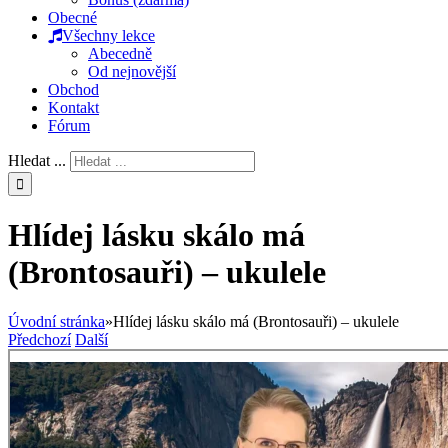
Obecné
Všechny lekce
Abecedně
Od nejnovější
Obchod
Kontakt
Fórum
Hledat ...
Hlídej lásku skálo má
(Brontosauři) – ukulele
Úvodní stránka
»
Hlídej lásku skálo má (Brontosauři) – ukulele
Předchozí
Další