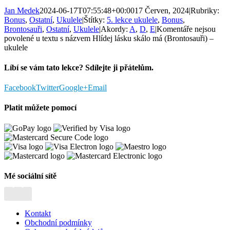
Jan Medek
2024-06-17T07:55:48+00:00
17 Červen, 2024
|
Rubriky:
Bonus
,
Ostatní
,
Ukulele
|
Štítky:
5. lekce ukulele
,
Bonus
,
Brontosauři
,
Ostatní
,
Ukulele
|
Akordy:
A
,
D
,
E
|
Komentáře nejsou
povolené
u textu s názvem Hlídej lásku skálo má (Brontosauři) –
ukulele
Líbí se vám tato lekce? Sdílejte ji přátelům.
Facebook
Twitter
Google+
Email
Platit můžete pomocí
Mé sociální sítě
Kontakt
Obchodní podmínky