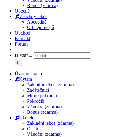
Bonus (zdarma)
Obecné
Všechny lekce
Abecedně
Od nejnovější
Obchod
Kontakt
Fórum
Hledat ...
Úvodní strana
Kytara
Základní lekce (zdarma)
Začátečníci
Mírně pokročilí
Pokročilí
Vánoční (zdarma)
Bonus (zdarma)
Ukulele
Základni lekce (zdarma)
Ostatní
Vánoční (zdarma)