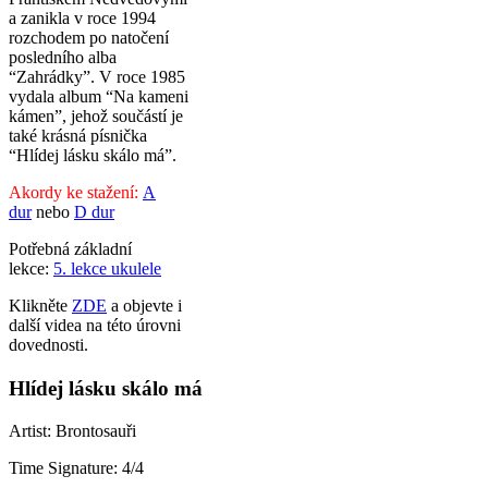
a zanikla v roce 1994
rozchodem po natočení
posledního alba
“Zahrádky”. V roce 1985
vydala album “Na kameni
kámen”, jehož součástí je
také krásná písnička
“Hlídej lásku skálo má”.
Akordy ke stažení:
A
dur
nebo
D dur
Potřebná základní
lekce:
5. lekce ukulele
Klikněte
ZDE
a objevte i
další videa na této úrovni
dovednosti.
Hlídej lásku skálo má
Artist: Brontosauři
Time Signature: 4/4