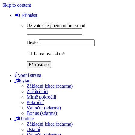
Skip to content
Přihlásit
Uživatelské jméno nebo e-mail
Heslo
Pamatovat si mě
Úvodní strana
Kytara
Základní lekce (zdarma)
Začátečníci
Mírně pokročilí
Pokročilí
Vánoční (zdarma)
Bonus (zdarma)
Ukulele
Základni lekce (zdarma)
Ostatní
Vánoční (zdarma)