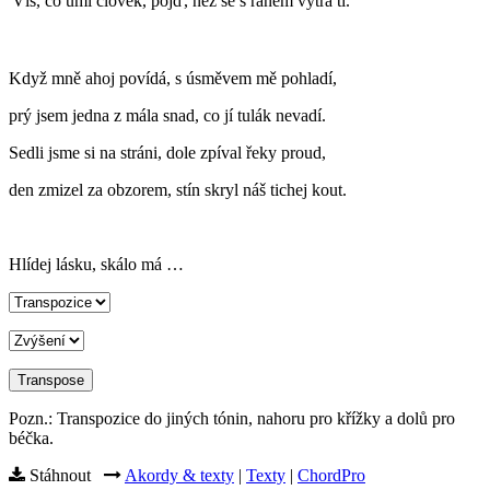
Víš, co umí člověk, pojď, než se s ránem
vytra
tí.
Když mně ahoj povídá, s úsměvem mě pohladí,
prý jsem jedna z mála snad, co jí tulák nevadí.
Sedli jsme si na stráni, dole zpíval řeky proud,
den zmizel za obzorem, stín skryl náš tichej kout.
Hlídej lásku, skálo má …
Pozn.: Transpozice do jiných tónin, nahoru pro křížky a dolů pro
béčka.
Stáhnout
Akordy & texty
|
Texty
|
ChordPro