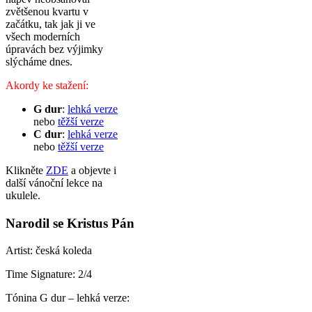
zvětšenou kvartu v
začátku, tak jak ji ve
všech moderních
úpravách bez výjimky
slýcháme dnes.
Akordy ke stažení:
G dur
:
lehká verze
nebo
těžší verze
C dur
:
lehká verze
nebo
těžší verze
Klikněte
ZDE
a objevte i
další vánoční lekce na
ukulele.
Narodil se Kristus Pán
Artist: česká koleda
Time Signature: 2/4
Tónina G dur – lehká verze: