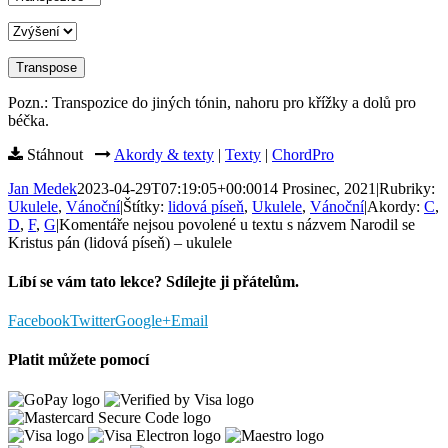
Pozn.: Transpozice do jiných tónin, nahoru pro křížky a dolů pro
béčka.
Stáhnout
Akordy & texty
|
Texty
|
ChordPro
Jan Medek
2023-04-29T07:19:05+00:00
14 Prosinec, 2021
|
Rubriky:
Ukulele
,
Vánoční
|
Štítky:
lidová píseň
,
Ukulele
,
Vánoční
|
Akordy:
C
,
D
,
F
,
G
|
Komentáře nejsou povolené
u textu s názvem Narodil se
Kristus pán (lidová píseň) – ukulele
Líbí se vám tato lekce? Sdílejte ji přátelům.
Facebook
Twitter
Google+
Email
Platit můžete pomocí