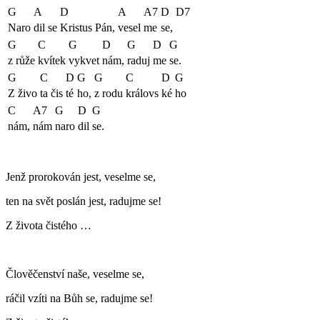
G
A
D
A
A7
D
D7
Naro
dil se
Kristus Pán,
vesel
me
se,
G
C
G
D
G
D
G
z růže
kvítek
vykvet
nám,
raduj
me
se.
G
C
D
G
G
C
D
G
Z živo
ta čis
té
ho,
z rodu
královs
ké
ho
C
A7
G
D
G
nám,
nám
naro
dil
se.
Jenž prorokován jest, veselme se,
ten na svět poslán jest, radujme se!
Z života čistého …
Člověčenství naše, veselme se,
ráčil vzíti na Bůh se, radujme se!