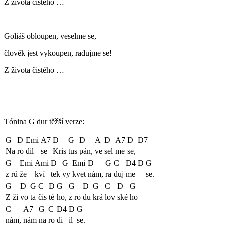
Z života čistého …
Goliáš obloupen, veselme se,
člověk jest vykoupen, radujme se!
Z života čistého …
Tónina G dur těžší verze:
G
D
Emi
A7
D
G
D
A
D
A7
D
D7
Na
ro
dil
se
Kris
tus
pán,
ve
sel
me
se,
G
Emi
Ami
D
G
Emi
D
G
C
D4
D
G
z rů
že
kví
tek
vy
kvet
nám,
ra
duj
me
se.
G
D
G
C
D
G
G
D
G
C
D
G
Z ži
vo
ta
čis
té
ho,
z ro
du
krá
lov
ské
ho
C
A7
G
C
D4
D
G
nám,
nám
na
ro
di
il
se.