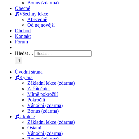
Bonus (zdarma)
Obecné
Všechny lekce
Abecedně
Od nejnovější
Obchod
Kontakt
Fórum
Hledat ...
Úvodní strana
Kytara
Základní lekce (zdarma)
Začátečníci
Mírně pokročilí
Pokročilí
Vánoční (zdarma)
Bonus (zdarma)
Ukulele
Základni lekce (zdarma)
Ostatní
Vánoční (zdarma)
Bonus (zdarma)