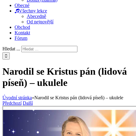
Obecné
Všechny lekce
Abecedně
Od nejnovější
Obchod
Kontakt
Fórum
Hledat ...
Narodil se Kristus pán (lidová
píseň) – ukulele
Úvodní stránka
»
Narodil se Kristus pán (lidová píseň) – ukulele
Předchozí
Další