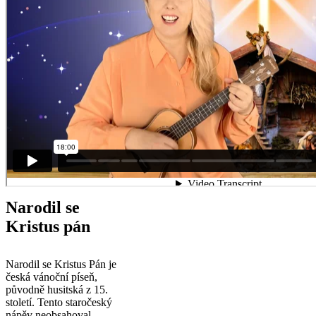
Narodil se
Kristus pán
Narodil se Kristus Pán je
česká vánoční píseň,
původně husitská z 15.
století. Tento staročeský
nápěv neobsahoval