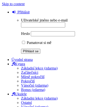
Skip to content
Přihlásit
Uživatelské jméno nebo e-mail
Heslo
Pamatovat si mě
Úvodní strana
Kytara
Základní lekce (zdarma)
Začátečníci
Mírně pokročilí
Pokročilí
Vánoční (zdarma)
Bonus (zdarma)
Ukulele
Základni lekce (zdarma)
Ostatní
Vánoční (zdarma)