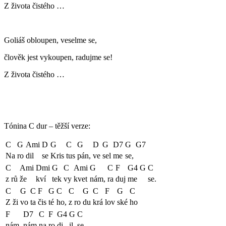
Z života čistého …
Goliáš obloupen, veselme se,
člověk jest vykoupen, radujme se!
Z života čistého …
Tónina C dur – těžší verze:
C
G
Ami
D
G
C
G
D
G
D7
G
G7
Na
ro
dil
se
Kris
tus
pán,
ve
sel
me
se,
C
Ami
Dmi
G
C
Ami
G
C
F
G4
G
C
z rů
že
kví
tek
vy
kvet
nám,
ra
duj
me
se.
C
G
C
F
G
C
C
G
C
F
G
C
Z ži
vo
ta
čis
té
ho,
z ro
du
krá
lov
ské
ho
F
D7
C
F
G4
G
C
nám,
nám
na
ro
di
il
se.