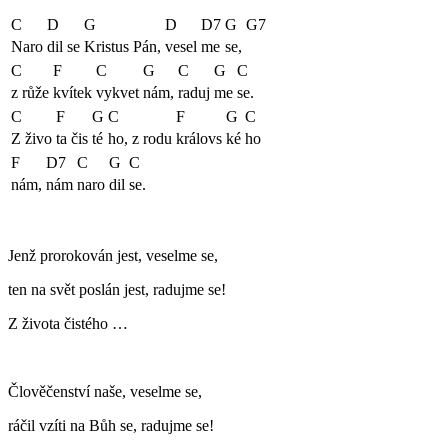
C
D
G
D
D7
G
G7
Naro
dil se
Kristus Pán,
vesel
me
se,
C
F
C
G
C
G
C
z růže
kvítek
vykvet
nám,
raduj
me
se.
C
F
G
C
F
G
C
Z živo
ta čis
té
ho, z rodu
královs
ké
ho
F
D7
C
G
C
nám,
nám
naro
dil
se.
Jenž prorokován jest, veselme se,
ten na svět poslán jest, radujme se!
Z života čistého …
Člověčenství naše, veselme se,
ráčil vzíti na Bůh se, radujme se!