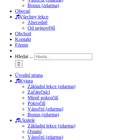
Bonus (zdarma)
Obecné
Všechny lekce
Abecedně
Od nejnovější
Obchod
Kontakt
Fórum
Hledat ...
Úvodní strana
Kytara
Základní lekce (zdarma)
Začátečníci
Mírně pokročilí
Pokročilí
Vánoční (zdarma)
Bonus (zdarma)
Ukulele
Základni lekce (zdarma)
Ostatní
Vánoční (zdarma)